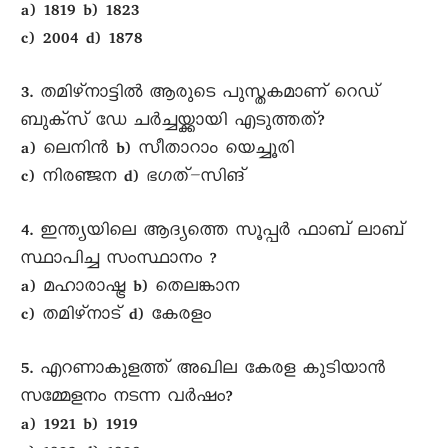
a) 1819 b) 1823
c) 2004 d) 1878
3. തമിഴ്നാട്ടിൽ ആരുടെ പുസ്തകമാണ് റെഡ്
ബുക്സ് ഡേ ചർച്ചയ്ക്കായി എടുത്തത്?
a) ലെനിൻ b) സീതാറാം യെച്ചൂരി
c) നിരഞ്ജന d) ഭഗത്–സിങ്
4. ഇന്ത്യയിലെ ആദ്യത്തെ സൂപ്പർ ഫാബ് ലാബ്
സ്ഥാപിച്ച സംസ്ഥാനം ?
a) മഹാരാഷ്ട്ര b) തെലങ്കാന
c) തമിഴ്നാട് d) കേരളം
5. എറണാകുളത്ത് അഖില കേരള കുടിയാൻ
സമ്മേളനം നടന്ന വർഷം?
a) 1921 b) 1919