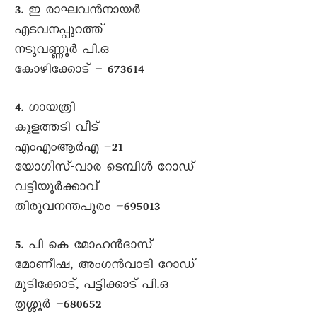
3. ഇ രാഘവൻനായർ
എടവനപ്പുറത്ത്
നടുവണ്ണൂർ പി.ഒ
കോഴിക്കോട് – 673614
4. ഗായത്രി
കുളത്തടി വീട്
എംഎംആർഎ –21
യോഗീസ്-വാര ടെമ്പിൾ റോഡ്
വട്ടിയൂർക്കാവ്
തിരുവനന്തപുരം –695013
5. പി കെ മോഹൻദാസ്
മോണീഷ, അംഗൻവാടി റോഡ്
മുടിക്കോട്, പട്ടിക്കാട് പി.ഒ
തൃശ്ശൂർ –680652