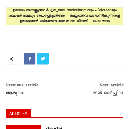
ഉത്തരം അയയ്ക്കുന്നവർ കൃത്യമായ മേൽവിലാസവും പിൻകോഡും
ഫോൺ നമ്പരും രേഖപ്പെടുത്തണം. അല്ലാത്തവ പരിഗണിക്കുന്നതല്ല.
ഉത്തരങ്ങൾ ലഭിക്കേണ്ട അവസാന തീയതി – 18/03/2025
Previous article
Next article
ആമുഖം
2025 മാർച്ച്‌ 14
ARTICLES