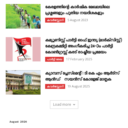
കേരളത്തിന്റെ കാർഷിക മേഖലയിലെ
പ്രശ്നങ്ങളും പുതിയ നയദിശകളും
5 August 2023
കവര്‍സ്റ്റോറി
കമ്യൂണിസ്റ്റ് പാർട്ടി ഓഫ് ഇന്ത്യ (മാർക്സിസ്റ്റ്)
കേന്ദ്രകമ്മിറ്റി അംഗീകരിച്ച 24‐ാം പാർട്ടി
കോൺഗ്രസ്സ് കരട് രാഷ്ട്രീയ പ്രമേയം
17 February 2025
പാർട്ടി രേഖ
ക്യാമ്പസ് പ്ലേസ്മെന്റ് : ടി കെ എം ആർട്സ്
ആൻഡ് സയൻസ് കോളേജ് മാതൃക
19 August 2025
കവര്‍സ്റ്റോറി
Load more
August 2026