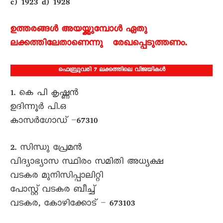
c) 1923 d) 1928
ഉത്തരങ്ങൾ അയയ്ക്കുമ്പോൾ ഏതു
ലക്കത്തിലേതാണെന്നു രേഖപ്പെടുത്തണം.
ഫെബ്രുവരി 7 ലക്കത്തിലെ വിജയികൾ
1. കെ പി കൃഷ്ണൻ
ഉദിന്നൂർ പി.ഒ
കാസർഗോഡ് –67310
2. സിന്ധു പ്രേമൻ
വിദ്യാഭ്യാസ സ്ഥിരം സമിതി അധ്യക്ഷ
വടകര മുനിസിപ്പാലിറ്റി
പോസ്റ്റ് വടകര ബീച്ച്
വടകര, കോഴിക്കോട് – 673103