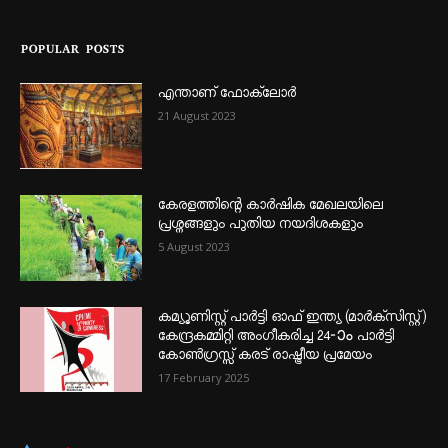
POPULAR POSTS
എന്താണ്‌ ഫോക്‌ലോർ
21 August 2023
കേരളത്തിന്റെ കാർഷിക മേഖലയിലെ
പ്രശ്നങ്ങളും പുതിയ നയദിശകളും
5 August 2023
കമ്യൂണിസ്റ്റ് പാർട്ടി ഓഫ് ഇന്ത്യ (മാർക്സിസ്റ്റ്)
കേന്ദ്രകമ്മിറ്റി അംഗീകരിച്ച 24‐ാം പാർട്ടി
കോൺഗ്രസ്സ് കരട് രാഷ്ട്രീയ പ്രമേയം
17 February 2025