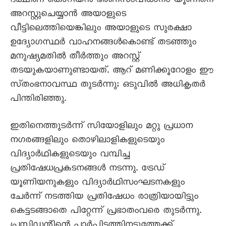
ദക്ഷിണ കൊറിയൻ ഭരണസംവിധാനം യൂണിനെ
അറസ്റ്റുചെയ്യാൻ അയാളുടെ
വീട്ടിലെത്തിയെങ്കിലും അയാളുടെ സുരക്ഷാ
ഉദ്യോഗസ്ഥർ വാഹനങ്ങൾകൊണ്ട്‌ തടഞ്ഞും
മനുഷ്യമതിൽ തീർത്തും അറസ്റ്റ്‌
തടയുകയാണുണ്ടായത്‌. ആറ്‌ മണിക്കൂറോളം ഈ
സ്‌തംഭനാവസ്ഥ തുടർന്നു; ഒടുവിൽ അധികൃതർ
പിന്തിരിഞ്ഞു.
ഇതിനെത്തുടർന്ന്‌ സിയോളിലും മറ്റു പ്ര‌‌‌‌‌‌ധാന
നഗരങ്ങളിലും തൊഴിലാളികളുടെയും
വിദ്യാർഥികളുടെയും വമ്പിച്ച
പ്രതിഷേധപ്രകടനങ്ങൾ നടന്നു. ട്രേഡ്‌
യൂണിയനുകളും വിദ്യാർഥിസംഘടനകളും
ചേർന്ന്‌ നടത്തിയ പ്രതിഷേധം രാത്രിയായിട്ടും
കെട്ടടങ്ങാതെ പിറ്റേന്ന്‌ പ്രഭാതംവരെ തുടർന്നു.
പ്രസിഡന്റിന്റെ പാർപ്പിടത്തിനടുത്തേക്ക്‌