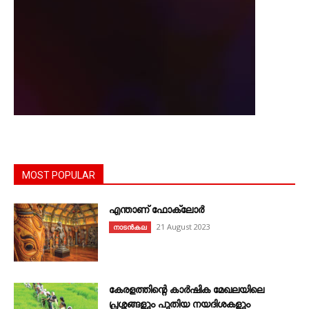
MOST POPULAR
എന്താണ്‌ ഫോക്‌ലോർ
21 August 2023
നാടൻകല
കേരളത്തിന്റെ കാർഷിക മേഖലയിലെ
പ്രശ്നങ്ങളും പുതിയ നയദിശകളും