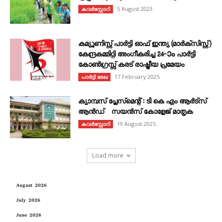
5 August 2023
കവര്‍സ്റ്റോറി
കമ്യൂണിസ്റ്റ് പാർട്ടി ഓഫ് ഇന്ത്യ (മാർക്സിസ്റ്റ്)
കേന്ദ്രകമ്മിറ്റി അംഗീകരിച്ച 24‐ാം പാർട്ടി
കോൺഗ്രസ്സ് കരട് രാഷ്ട്രീയ പ്രമേയം
17 February 2025
പാർട്ടി രേഖ
ക്യാമ്പസ് പ്ലേസ്മെന്റ് : ടി കെ എം ആർട്സ്
ആൻഡ് സയൻസ് കോളേജ് മാതൃക
19 August 2025
കവര്‍സ്റ്റോറി
Load more
August 2026
July 2026
June 2026