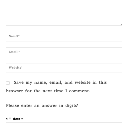
Comment:
Nam
Emai
Webs
Save my name, email, and website in this
browser for the next time I comment.
Please enter an answer in digits:
4 × three =