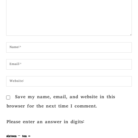
Comment:
Nam
Emai
Webs
Save my name, email, and website in this
browser for the next time I comment.
Please enter an answer in digits:
sixteen − ten =