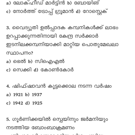
a) ലോക്ഹീഡ് മാർട്ടിൻ b) ബോയിങ്
c) നോർത്ത് ട്രോപ്പ് ഗ്രൂമാൻ d) റോസ്റ്റെക്
3. വെെദ്യുതി ഉൽപ്പാദക കമ്പനികൾക്ക് ലാഭം
ഉറപ്പാക്കുന്നതിനായി കേന്ദ്ര സർക്കാർ
ഇടനിലക്കമ്പനിയാക്കി മാറ്റിയ പൊതുമേഖലാ
സ്ഥാപനം?
a) ഭെൽ b) സിഐഎൽ
c) സെക്കി d) കോൺകോർ
4. ഷിഫ്ഷാവൻ കൂട്ടക്കൊല നടന്ന വർഷം
a) 1921 b) 1937
c) 1942 d) 1925
5. ഗൂർണിക്കയിൽ സ്പെയിനും ജർമനിയും
നടത്തിയ ബോംബാക്രമണം