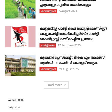
കേരളത്തിന്റെ കാർഷിക മേഖലയിലെ
പ്രശ്നങ്ങളും പുതിയ നയദിശകളും
5 August 2023
കവര്‍സ്റ്റോറി
കമ്യൂണിസ്റ്റ് പാർട്ടി ഓഫ് ഇന്ത്യ (മാർക്സിസ്റ്റ്)
കേന്ദ്രകമ്മിറ്റി അംഗീകരിച്ച 24‐ാം പാർട്ടി
കോൺഗ്രസ്സ് കരട് രാഷ്ട്രീയ പ്രമേയം
17 February 2025
പാർട്ടി രേഖ
ക്യാമ്പസ് പ്ലേസ്മെന്റ് : ടി കെ എം ആർട്സ്
ആൻഡ് സയൻസ് കോളേജ് മാതൃക
19 August 2025
കവര്‍സ്റ്റോറി
Load more
August 2026
July 2026