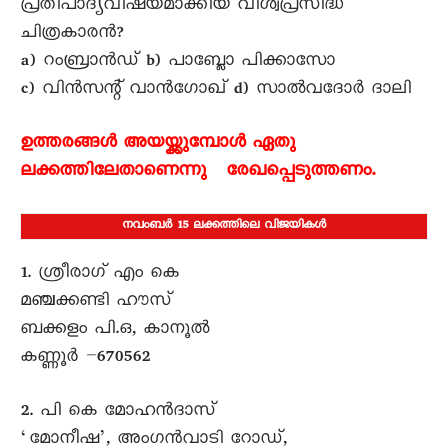
പ്രതിപാദ്യവിഷയമാക്കിയ വിശ്വപ്രസിദ്ധ
ചിത്രകാരൻ?
a) റംബ്രാൻഡ് b) പാബ്ലോ പിക്കാസോ
c) വിൻസന്റ് വാൻഗോഖ് d) സാൽവദോർ ദാലി
ഉത്തരങ്ങൾ അയയ്ക്കുമ്പോൾ ഏതു
ലക്കത്തിലേതാണെന്നു രേഖപ്പെടുത്തണം.
നവംബർ 15 ലക്കത്തിലെ വിജയികൾ
1. ശ്രീരാഗ് എം കെ
മഞ്ചക്കണ്ടി ഹൗസ്
ബക്കളം പി.ഒ, കാനൂൽ
കണ്ണൂർ –670562
2. പി കെ മോഹൻദാസ്
‘മോനീഷ’, അംഗൻവാടി റോഡ്,