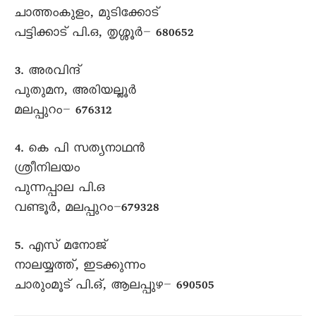
ചാത്തംകുളം, മുടിക്കോട്
പട്ടിക്കാട് പി.ഒ, തൃശ്ശൂർ– 680652
3. അരവിന്ദ്
പുതുമന, അരിയല്ലൂർ
മലപ്പുറം– 676312
4. കെ പി സത്യനാഥൻ
ശ്രീനിലയം
പുന്നപ്പാല പി.ഒ
വണ്ടൂർ, മലപ്പുറം–679328
5. എസ് മനോജ്
നാലയ്യത്ത്, ഇടക്കുന്നം
ചാരുംമൂട് പി.ഒ്, ആലപ്പുഴ– 690505