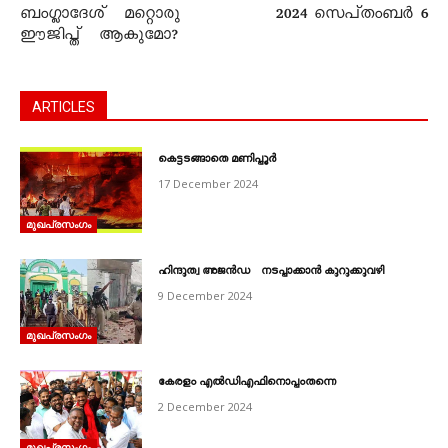
ബംഗ്ലാദേശ് മറ്റൊരു
2024 സെപ്‌തംബർ 6
ഈജിപ്ത് ആകുമോ?
ARTICLES
കെട്ടടങ്ങാതെ മണിപ്പൂർ
17 December 2024
മുഖപ്രസംഗം
ഹിന്ദുത്വ അജൻഡ നടപ്പാക്കാൻ കുറുക്കുവഴി
9 December 2024
മുഖപ്രസംഗം
കേരളം എൽഡിഎഫിനൊപ്പംതന്നെ
2 December 2024
മുഖപ്രസംഗം