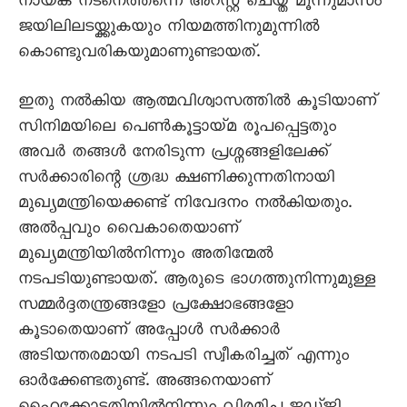
നായക നടനെത്തന്നെ അറസ്റ്റ് ചെയ്ത് മൂന്നുമാസം
ജയിലിലടയ്ക്കുകയും നിയമത്തിനുമുന്നിൽ
കൊണ്ടുവരികയുമാണുണ്ടായത്.
ഇതു നൽകിയ ആത്മവിശ്വാസത്തിൽ കൂടിയാണ്
സിനിമയിലെ പെൺകൂട്ടായ്മ രൂപപ്പെട്ടതും
അവർ തങ്ങൾ നേരിടുന്ന പ്രശ്നങ്ങളിലേക്ക്
സർക്കാരിന്റെ ശ്രദ്ധ ക്ഷണിക്കുന്നതിനായി
മുഖ്യമന്ത്രിയെക്കണ്ട് നിവേദനം നൽകിയതും.
അൽപ്പവും വെെകാതെയാണ്
മുഖ്യമന്ത്രിയിൽനിന്നും അതിന്മേൽ
നടപടിയുണ്ടായത്. ആരുടെ ഭാഗത്തുനിന്നുമുള്ള
സമ്മർദ്ദതന്ത്രങ്ങളോ പ്രക്ഷോഭങ്ങളോ
കൂടാതെയാണ് അപ്പോൾ സർക്കാർ
അടിയന്തരമായി നടപടി സ്വീകരിച്ചത് എന്നും
ഓർക്കേണ്ടതുണ്ട്. അങ്ങനെയാണ്