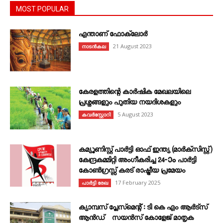
MOST POPULAR
എന്താണ്‌ ഫോക്‌ലോർ
21 August 2023
നാടൻകല
കേരളത്തിന്റെ കാർഷിക മേഖലയിലെ
പ്രശ്നങ്ങളും പുതിയ നയദിശകളും
5 August 2023
കവര്‍സ്റ്റോറി
കമ്യൂണിസ്റ്റ് പാർട്ടി ഓഫ് ഇന്ത്യ (മാർക്സിസ്റ്റ്)
കേന്ദ്രകമ്മിറ്റി അംഗീകരിച്ച 24‐ാം പാർട്ടി
കോൺഗ്രസ്സ് കരട് രാഷ്ട്രീയ പ്രമേയം
17 February 2025
പാർട്ടി രേഖ
ക്യാമ്പസ് പ്ലേസ്മെന്റ് : ടി കെ എം ആർട്സ്
ആൻഡ് സയൻസ് കോളേജ് മാതൃക