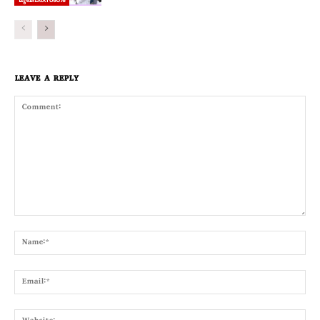
LEAVE A REPLY
Comment:
Nam
Emai
Webs