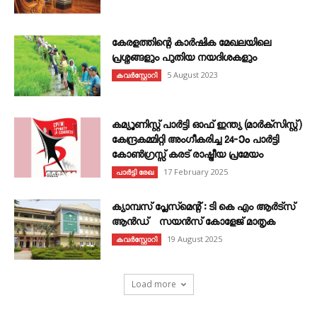
കേരളത്തിന്റെ കാർഷിക മേഖലയിലെ
പ്രശ്നങ്ങളും പുതിയ നയദിശകളും
5 August 2023
കവര്‍സ്റ്റോറി
കമ്യൂണിസ്റ്റ് പാർട്ടി ഓഫ് ഇന്ത്യ (മാർക്സിസ്റ്റ്)
കേന്ദ്രകമ്മിറ്റി അംഗീകരിച്ച 24‐ാം പാർട്ടി
കോൺഗ്രസ്സ് കരട് രാഷ്ട്രീയ പ്രമേയം
17 February 2025
പാർട്ടി രേഖ
ക്യാമ്പസ് പ്ലേസ്മെന്റ് : ടി കെ എം ആർട്സ്
ആൻഡ് സയൻസ് കോളേജ് മാതൃക
19 August 2025
കവര്‍സ്റ്റോറി
Load more