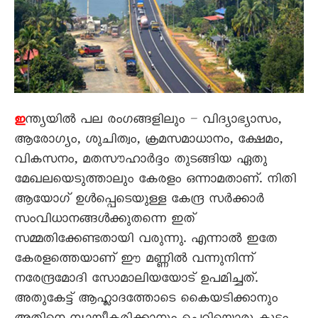
ന്ത്യയിൽ പല രംഗങ്ങളിലും – വിദ്യാഭ്യാസം,
ഇ
ആരോഗ്യം, ശുചിത്വം, ക്രമസമാധാനം, ക്ഷേമം,
വികസനം, മതസൗഹാർദ്ദം തുടങ്ങിയ ഏതു
മേഖലയെടുത്താലും കേരളം ഒന്നാമതാണ്. നിതി
ആയോഗ് ഉൾപ്പെടെയുള്ള കേന്ദ്ര സർക്കാർ
സംവിധാനങ്ങൾക്കുതന്നെ ഇത്
സമ്മതിക്കേണ്ടതായി വരുന്നു. എന്നാൽ ഇതേ
കേരളത്തെയാണ് ഈ മണ്ണിൽ വന്നുനിന്ന്
നരേന്ദ്രമോദി സോമാലിയയോട് ഉപമിച്ചത്.
അതുകേട്ട് ആഹ്ലാദത്തോടെ കെെയടിക്കാനും