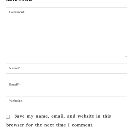
LEAVE A REPLY
Comment:
Nam
Emai
Webs
Save my name, email, and website in this
browser for the next time I comment.