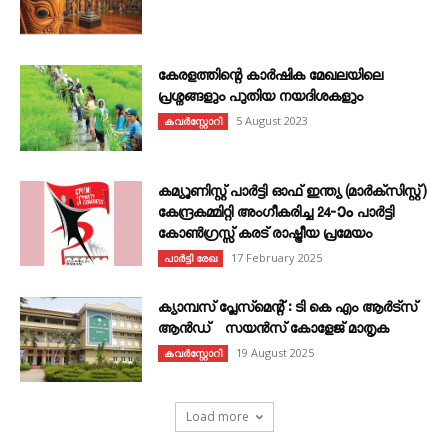
കേരളത്തിന്റെ കാർഷിക മേഖലയിലെ
പ്രശ്നങ്ങളും പുതിയ നയദിശകളും
5 August 2023
കവര്‍സ്റ്റോറി
കമ്യൂണിസ്റ്റ് പാർട്ടി ഓഫ് ഇന്ത്യ (മാർക്സിസ്റ്റ്)
കേന്ദ്രകമ്മിറ്റി അംഗീകരിച്ച 24‐ാം പാർട്ടി
കോൺഗ്രസ്സ് കരട് രാഷ്ട്രീയ പ്രമേയം
17 February 2025
പാർട്ടി രേഖ
ക്യാമ്പസ് പ്ലേസ്മെന്റ് : ടി കെ എം ആർട്സ്
ആൻഡ് സയൻസ് കോളേജ് മാതൃക
19 August 2025
കവര്‍സ്റ്റോറി
Load more