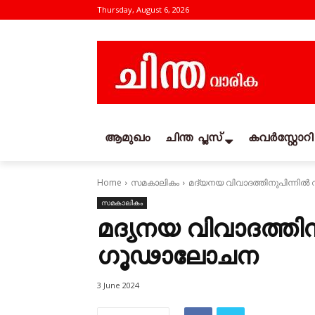
Thursday, August 6, 2026
ആമുഖം
ചിന്ത പ്ലസ്
കവര്‍സ്റ്റോറി
Home
സമകാലികം
മദ്യനയ വിവാദത്തിനുപിന്ന
സമകാലികം
മദ്യനയ വിവാദത്തി
ഗൂഢാലോചന
3 June 2024