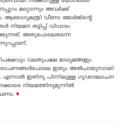
ിൽ പതിവായി നടക്കാറുള്ള യോഗത്തെ
നപ്പുറം മറ്റൊന്നും അവർക്ക്
്യം. ആരോഗ്യമന്ത്രി വീണാ ജോർജിന്റെ
ൾ നിയമന തട്ടിപ്പ് വിവാദം
പിക്കുന്നത്. അതുപോലെതന്നെ
നുറപ്പാണ്.
ിപക്ഷവും വലതുപക്ഷ മാധ്യമങ്ങളും
ി ആരോപണങ്ങൾപോലെ ഇതും അൽപായുസായി
. എന്നാൽ ഇതിനു പിന്നിലുള്ള ഗൂഢാലോചന
്കാരെ നിയമത്തിനുമുന്നിൽ
വേണം.
♦