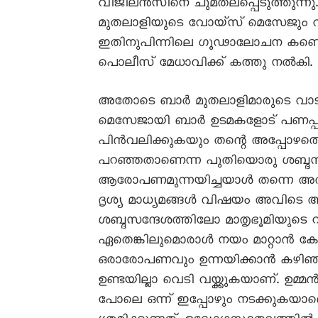
വിജിലൻസിനെ ചുമതലപ്പെടുത്തുന്നു. 
മുതലാളിയുടെ വോയ്സ് മെസേജും വന
ഇതിനുപിന്നിലെ ഗൂഢാലോചന കണ്ടെത
പൊലീസ് മേധാവിക്ക് കത്തു നൽകി.
അതോടെ ബാർ മുതലാളിമാരുടെ വാട്സാ
മെസേജായി ബാർ ഉടമകളോട് പണപ്പിരി
പിൻവലിക്കുകയും തന്റെ അപ്പോഴ
പറഞ്ഞതാണെന്ന പുതിയൊരു ശബ്ദസന
ആരോപണമുന്നയിച്ചയാൾ തന്നെ അത് പിൻ
ദൃശ്യ മാധ്യമങ്ങൾ വിഷയം അവിടെ അവസ
ശബ്ദസന്ദേശത്തിലോ മാതൃഭൂമിയുടെ
ഏതെങ്കിലുമൊരാൾ നയം മാറ്റാൻ 
ഒരാരോപണവും ഉന്നയിക്കാൻ കഴിഞ്ഞിട്ട
ഉണ്ടയില്ലാ വെടി വയ്ക്കുകയാണ്. 
പോലെ ഒന്ന് ഇപ്പോഴും നടക്കുകയാ