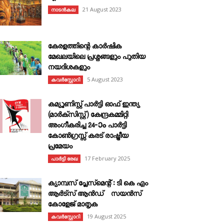
21 August 2023
നാടൻകല
കേരളത്തിന്റെ കാർഷിക
മേഖലയിലെ പ്രശ്നങ്ങളും പുതിയ
നയദിശകളും
5 August 2023
കവര്‍സ്റ്റോറി
കമ്യൂണിസ്റ്റ് പാർട്ടി ഓഫ് ഇന്ത്യ
(മാർക്സിസ്റ്റ്) കേന്ദ്രകമ്മിറ്റി
അംഗീകരിച്ച 24‐ാം പാർട്ടി
കോൺഗ്രസ്സ് കരട് രാഷ്ട്രീയ
പ്രമേയം
17 February 2025
പാർട്ടി രേഖ
ക്യാമ്പസ് പ്ലേസ്മെന്റ് : ടി കെ എം
ആർട്സ് ആൻഡ് സയൻസ്
കോളേജ് മാതൃക
19 August 2025
കവര്‍സ്റ്റോറി