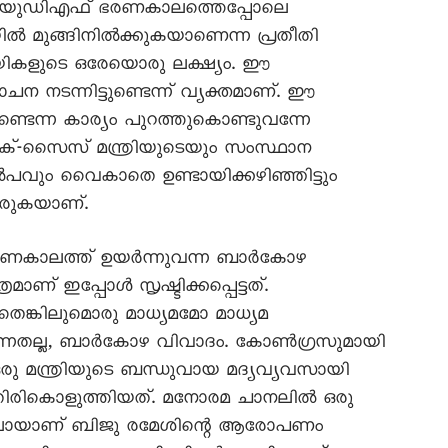
നത്. യുഡിഎഫ് ഭരണകാലത്തെപ്പോലെ
 മുങ്ങിനിൽക്കുകയാണെന്ന പ്രതീതി
യികളുടെ ഒരേയൊരു ലക്ഷ്യം. ഈ
നടന്നിട്ടുണ്ടെന്ന് വ്യക്തമാണ്. ഈ
്ടെന്ന കാര്യം പുറത്തുകൊണ്ടുവന്നേ
്-സെെസ് മന്ത്രിയുടെയും സംസ്ഥാന
ൽപവും വെെകാതെ ഉണ്ടായിക്കഴിഞ്ഞിട്ടും
രുകയാണ്.
രണകാലത്ത് ഉയർന്നുവന്ന ബാർകോഴ
ണ് ഇപ്പോൾ സൃഷ്ടിക്കപ്പെട്ടത്.
െങ്കിലുമൊരു മാധ്യമമോ മാധ്യമ
ന്നതല്ല, ബാർകോഴ വിവാദം. കോൺഗ്രസുമായി
 മന്ത്രിയുടെ ബന്ധുവായ മദ്യവ്യവസായി
രികൊളുത്തിയത്. മനോരമ ചാനലിൽ ഒരു
ടുത്തലായാണ് ബിജു രമേശിന്റെ ആരോപണം