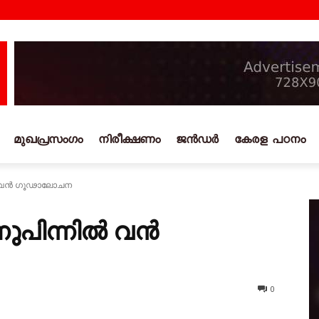
മുഖപ്രസംഗം
നിരീക്ഷണം
ജൻഡർ
കേരള പഠനം
ിൽ വൻ ഗൂഢാലോചന
നുപിന്നിൽ വൻ
0