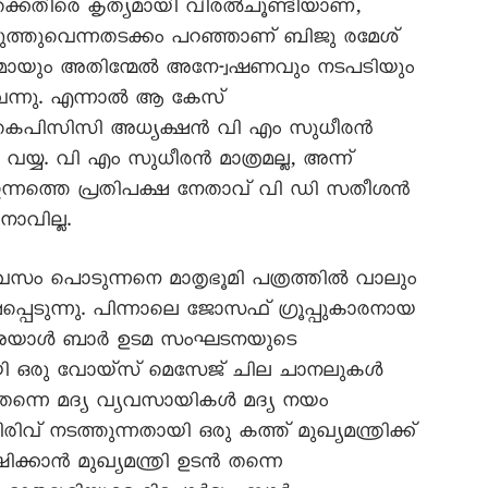
ാർക്കെതിരെ കൃത്യമായി വിരൽചൂണ്ടിയാണ്,
ുത്തുവെന്നതടക്കം പറഞ്ഞാണ് ബിജു രമേശ്
കമായും അതിന്മേൽ അനേ-്വഷണവും നടപടിയും
വന്നു. എന്നാൽ ആ കേസ്
തെ കെപിസിസി അധ്യക്ഷൻ വി എം സുധീരൻ
 വയ്യ. വി എം സുധീരൻ മാത്രമല്ല, അന്ന്
നത്തെ പ്രതിപക്ഷ നേതാവ് വി ഡി സതീശൻ
നാവില്ല.
സം പൊടുന്നനെ മാതൃഭൂമി പത്രത്തിൽ വാലും
യക്ഷപ്പെടുന്നു. പിന്നാലെ ജോസഫ് ഗ്രൂപ്പുകാരനായ
 (അയാൾ ബാർ ഉടമ സംഘടനയുടെ
യി ഒരു വോയ്സ് മെസേജ് ചില ചാനലുകൾ
തന്നെ മദ്യ വ്യവസായികൾ മദ്യ നയം
ിവ് നടത്തുന്നതായി ഒരു കത്ത് മുഖ്യമന്ത്രിക്ക്
ഷിക്കാൻ മുഖ്യമന്ത്രി ഉടൻ തന്നെ