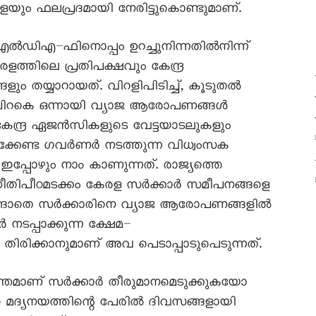
ങളെയും ഫലപ്രദമായി നേരിട്ടുകൊണ്ടുമാണ്.
എൽഡിഎ–ഫിനൊപ്പം ഉറച്ചുനിന്നതിൽനിന്ന്
ത്തിലെ പ്രതിപക്ഷവും കേന്ദ്ര
ും തയ്യാറായത്. വിറളിപിടിച്ച്, കൂടുതൽ
ു പിറകെ ഒന്നായി വ്യാജ ആരോപണങ്ങൾ
കേന്ദ്ര ഏജൻസികളുടെ വേട്ടയാടലുകളും
ക്കേണ്ട ഗവർണർ നടത്തുന്ന വിധ്വംസക
പ്പോഴും നാം കാണുന്നത്. രാജ്യത്തെ
തിപീഠമടക്കം കേരള സർക്കാർ സമീപനങ്ങളെ
ൻവാങ്ങാതെ സർക്കാരിനെ വ്യാജ ആരോപണങ്ങളിൽ
നടപ്പാക്കുന്ന ക്ഷേമ–
തിരിക്കാനുമാണ് അവ പെടാപ്പാടുപെടുന്നത്.
ടാന്തമാണ് സർക്കാർ തീരുമാനമെടുക്കുകയോ
മദ്യനയത്തിന്റെ പേരിൽ ദിവസങ്ങളായി