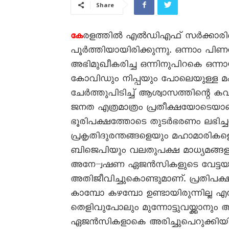
Share
രളത്തിൽ എൽഡിഎഫ് സർക്കാരിന്
കേ
പൂർത്തിയായിരിക്കുന്നു. ഒന്നാം പ
അഭിമുഖീകരിച്ച ഒന്നിനുപിറകെ ഒന്നായ
കോവിഡും നിപ്പയും പോലെയുള്ള മഹ
ചേർത്തുപിടിച്ച് ആശ്വാസത്തിന്റ
ജനത എത്രമാത്രം പ്രതീക്ഷയോടെയാണ
ഭൂരിപക്ഷത്തോടെ തുടർഭരണം ലഭിച്
പ്രകൃതിദുരന്തങ്ങളെയും മഹാമാരിക
ബിജെപിയും വലതുപക്ഷ മാധ്യമങ്ങളു
അനേ–്വഷണ ഏജൻസികളുടെ വേട്ടയാ
അതിജീവിച്ചുകൊണ്ടുമാണ്. പ്രതിപ
കാമ്പോ കഴമ്പോ ഉണ്ടായിരുന്നില്ല എ
തെളിവുപോലും മുന്നോട്ടുവയ്ക്കാനും 
ഏജൻസികളാകെ അരിച്ചുപെറുക്കിയ