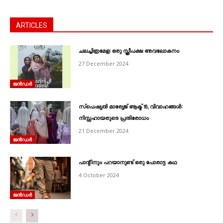
ARTICLES
ചലച്ചിത്രമേള: ഒരു സ്ത്രീപക്ഷ അവലോകനം
27 December 2024
ജൻഡർ
സ്‌പെഷ്യൽ മാര്യേജ് ആക്ട് 15, വിവാഹങ്ങൾ:
നിസ്സഹായരുടെ പ്രതിരോധം
21 December 2024
ജൻഡർ
പാന്റിനും പറയാനുണ്ട് ഒരു പോരാട്ട കഥ
4 October 2024
ജൻഡർ