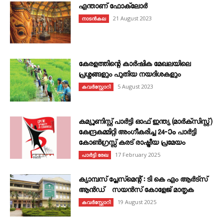
എന്താണ്‌ ഫോക്‌ലോർ
21 August 2023
നാടൻകല
കേരളത്തിന്റെ കാർഷിക മേഖലയിലെ
പ്രശ്നങ്ങളും പുതിയ നയദിശകളും
5 August 2023
കവര്‍സ്റ്റോറി
കമ്യൂണിസ്റ്റ് പാർട്ടി ഓഫ് ഇന്ത്യ (മാർക്സിസ്റ്റ്)
കേന്ദ്രകമ്മിറ്റി അംഗീകരിച്ച 24‐ാം പാർട്ടി
കോൺഗ്രസ്സ് കരട് രാഷ്ട്രീയ പ്രമേയം
17 February 2025
പാർട്ടി രേഖ
ക്യാമ്പസ് പ്ലേസ്മെന്റ് : ടി കെ എം ആർട്സ്
ആൻഡ് സയൻസ് കോളേജ് മാതൃക
19 August 2025
കവര്‍സ്റ്റോറി