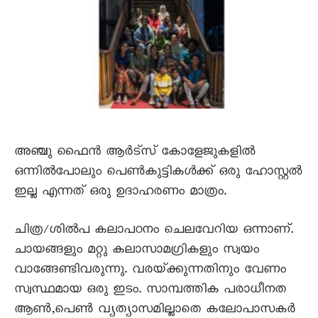
അഞ്ചു ഫൈൻ ആർട്സ് കോളേജുകളിൽ
ഒന്നിൽപോലും പെൺകുട്ടികൾക്ക് ഒരു ഹോസ്റ്റൽ
ഇല്ല എന്നത് ഒരു ഉദാഹരണം മാത്രം.
ചിത്ര/ശില്‍പ കലാപഠനം ചെലവേറിയ ഒന്നാണ്.
ചായങ്ങളും മറ്റു കലാസാമഗ്രികളും സ്വയം
വാങ്ങേണ്ടിവരുന്നു. വരയ്‌ക്കുന്നതിനും വേണം
സ്വസ്ഥമായ ഒരു ഇടം. സാമ്പത്തിക പരാധീനത
ആൺ,പെൺ വ്യത്യാസമില്ലാതെ കലോപാസകർ