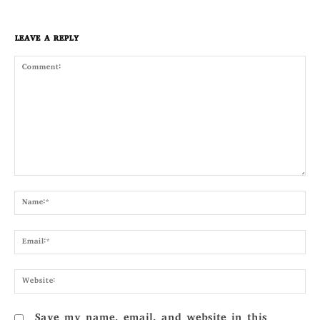
LEAVE A REPLY
Comment:
Nam
Emai
Webs
Save my name, email, and website in this