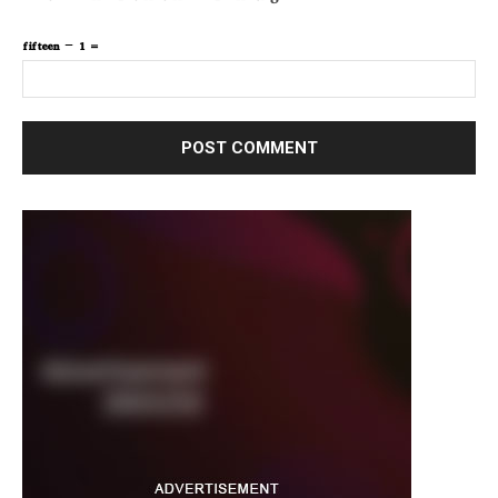
fifteen − 1 =