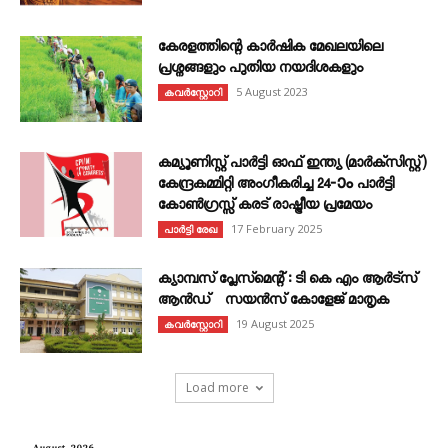
കേരളത്തിന്റെ കാർഷിക മേഖലയിലെ
പ്രശ്നങ്ങളും പുതിയ നയദിശകളും
5 August 2023
കവര്‍സ്റ്റോറി
കമ്യൂണിസ്റ്റ് പാർട്ടി ഓഫ് ഇന്ത്യ (മാർക്സിസ്റ്റ്)
കേന്ദ്രകമ്മിറ്റി അംഗീകരിച്ച 24‐ാം പാർട്ടി
കോൺഗ്രസ്സ് കരട് രാഷ്ട്രീയ പ്രമേയം
17 February 2025
പാർട്ടി രേഖ
ക്യാമ്പസ് പ്ലേസ്മെന്റ് : ടി കെ എം ആർട്സ്
ആൻഡ് സയൻസ് കോളേജ് മാതൃക
19 August 2025
കവര്‍സ്റ്റോറി
Load more