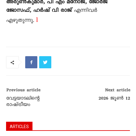
അരുൺകുമാർ, പി എം മനോജ്, ജോർജ്
ജോസഫ്, ഹർഷ് വി രാജ്
എന്നിവർ
l
എഴുതുന്നു.
Previous article
Next article
വേട്ടയാടലിന്റെ
2026 ജൂൺ 12
രാഷ്‌ട്രീയം
ARTICLES