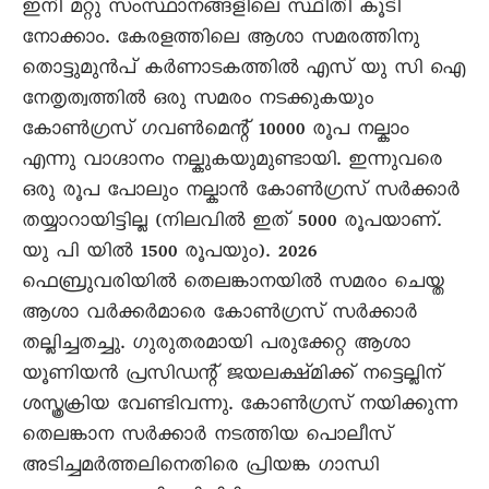
ഇനി മറ്റു സംസ്ഥാനങ്ങളിലെ സ്ഥിതി കൂടി
നോക്കാം. കേരളത്തിലെ ആശാ സമരത്തിനു
തൊട്ടുമുൻപ് കർണാടകത്തിൽ എസ് യു സി ഐ
നേതൃത്വത്തിൽ ഒരു സമരം നടക്കുകയും
കോൺഗ്രസ് ഗവൺമെന്റ് 10000 രൂപ നല്കാം
എന്നു വാഗ്ദാനം നല്കുകയുമുണ്ടായി. ഇന്നുവരെ
ഒരു രൂപ പോലും നല്കാൻ കോൺഗ്രസ് സർക്കാർ
തയ്യാറായിട്ടില്ല (നിലവിൽ ഇത് 5000 രൂപയാണ്.
യു പി യിൽ 1500 രൂപയും). 2026
ഫെബ്രുവരിയിൽ തെലങ്കാനയിൽ സമരം ചെയ്ത
ആശാ വർക്കർമാരെ കോൺഗ്രസ് സർക്കാർ
തല്ലിച്ചതച്ചു. ഗുരുതരമായി പരുക്കേറ്റ ആശാ
യൂണിയൻ പ്രസിഡന്റ് ജയലക്ഷ്മിക്ക് നട്ടെല്ലിന്
ശസ്ത്രക്രിയ വേണ്ടിവന്നു. കോൺഗ്രസ് നയിക്കുന്ന
തെലങ്കാന സർക്കാർ നടത്തിയ പൊലീസ്
അടിച്ചമർത്തലിനെതിരെ പ്രിയങ്ക ഗാന്ധി