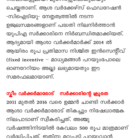
നടപടികളുമായി മുന്നോട്ടുപോകുകയും
ചെയ്തതാണ്. ആശ വർക്കേഴ്സ് ഫെഡറേഷൻ
-സിഐടിയു- നേതൃത്വത്തിൽ നടന്ന
ഉജ്വലസമരങ്ങളാണ് പദ്ധതി നിലനിർത്താൻ
യുപിഎ സർക്കാരിനെ നിർബന്ധിതമാക്കിയത്.
ആദ്യമായി ആശാ വർക്കർമാർക്ക് 2014 ൽ
ആയിരം രൂപ പ്രതിമാസ നിശ്ചിത ഇൻസെന്റീവ്
(fixed incentive – മാധ്യമങ്ങൾ പറയുംപോലെ
ഓണറേറിയം അല്ല) ലഭ്യമായതും ഈ
സമരഫലമായാണ്.
സ്കീം വർക്കർമാരോട് സർക്കാരിന്റെ ക്രൂരത
2011 മുതൽ 2016 വരെ ഉമ്മൻ ചാണ്ടി സർക്കാർ
ആശാ വർക്കർമാരോട് തികച്ചും നിഷേധാത്മക
നിലപാടാണ് സ്വീകരിച്ചത്. അഞ്ചു
വർഷത്തിനിടയിൽ കേവലം 500 രൂപ മാത്രമാണ്
വർദ്ധിപ്പിച്ചത്. ഇതിനു മറുപടി പറയുവാൻ