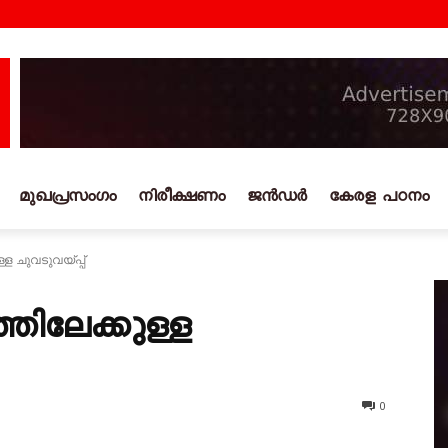
മുഖപ്രസംഗം
നിരീക്ഷണം
ജൻഡർ
കേരള പഠനം
 ചുവടുവയ്‌പ്പ്‌
ത്തിലേക്കുള്ള
0