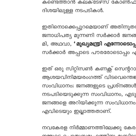
കണ്ടെത്താൻ കലക്‌ടേഴ്‌സ് കോൺ
ദിശയിലുള്ള നടപടികൾ.
ഇതിനൊക്കെപ്പുറമെയാണ് അതിനൂതന
ജനാധിപത്യ മുന്നണി സർക്കാർ ജനങ്
മി, അഥവാ,
‘മുഖ്യമന്ത്രി എന്നോടൊപ്
സർക്കാർ അപ്പാടെ പൗരരോടൊപ്പം എ
ഇത് ഒരു സിറ്റിസൺ കണക്റ്റ് സെന്റ
ആശയവിനിമയരംഗത്ത് വിടവെന്തെങ്കി
സംവിധാനം; ജനങ്ങളുടെ പ്രശ്‌നങ്
നടപടിയെടുക്കുന്ന സംവിധാനം, എടു
ജനങ്ങളെ അറിയിക്കുന്ന സംവിധാനം. 
എവിടെയും ഇല്ലാത്തതാണ്.
നവകേരള നിർമ്മാണത്തിലേക്കു ക