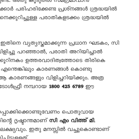
ുണ്ട്. അതു കൂടുതൽ സമഗ്രമാവാൻ
ർക്കാർ പരിഹരിക്കേണ്ട പ്രശ്‌നങ്ങൾ ശ്രദ്ധയിൽ
നെക്കുറിച്ചുള്ള പരാതികളടക്കം ശ്രദ്ധയിൽ
ഇതിനെ വ്യത്യസ്തമാക്കുന്ന പ്രധാന ഘടകം, സി
 വിളിച്ചു പറഞ്ഞാൽ, പരാതി അറിയിച്ചാൽ
കൂറിനകം ഉത്തരവാദിത്വത്തോടെ തിരികെ
ണ്. എന്തെങ്കിലും കാരണങ്ങൾ കൊണ്ടു
 കാരണങ്ങളും വിളിച്ചറിയിക്കും. അത്ര
 ടോൾഫ്രീ നമ്പറായ
1800 425 6789
ഈ
റപ്പാക്കിക്കൊണ്ടുവേണം പൊതുവായ
റെ ദൃഷ്ടാന്തമാണ്
സി എം വിത്ത് മി
.
 ലക്ഷ്യവും. ഇതു മനസ്സിൽ വച്ചുകൊണ്ടാണ്
ിട്ടുള്ളത്.