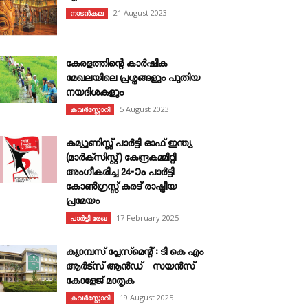
21 August 2023
നാടൻകല
കേരളത്തിന്റെ കാർഷിക
മേഖലയിലെ പ്രശ്നങ്ങളും പുതിയ
നയദിശകളും
5 August 2023
കവര്‍സ്റ്റോറി
കമ്യൂണിസ്റ്റ് പാർട്ടി ഓഫ് ഇന്ത്യ
(മാർക്സിസ്റ്റ്) കേന്ദ്രകമ്മിറ്റി
അംഗീകരിച്ച 24‐ാം പാർട്ടി
കോൺഗ്രസ്സ് കരട് രാഷ്ട്രീയ
പ്രമേയം
17 February 2025
പാർട്ടി രേഖ
ക്യാമ്പസ് പ്ലേസ്മെന്റ് : ടി കെ എം
ആർട്സ് ആൻഡ് സയൻസ്
കോളേജ് മാതൃക
19 August 2025
കവര്‍സ്റ്റോറി