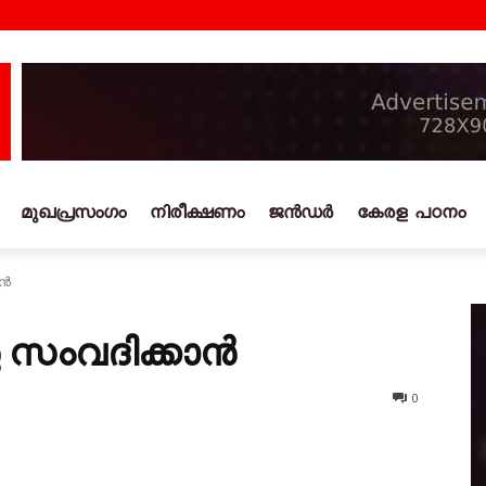
മുഖപ്രസംഗം
നിരീക്ഷണം
ജൻഡർ
കേരള പഠനം
ാൻ
ു സംവദിക്കാൻ
0