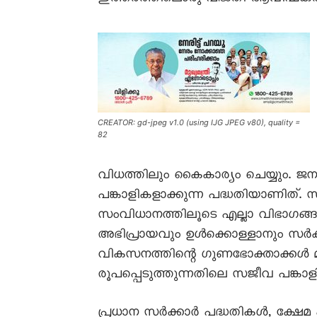
CREATOR: gd-jpeg v1.0 (using IJG JPEG v80), quality =
82
വിധത്തിലും കൈകാര്യം ചെയ്യും. 
പങ്കാളികളാക്കുന്ന പദ്ധതിയാണിത്
സംവിധാനത്തിലൂടെ എല്ലാ വിഭാഗങ്ങള
അഭിപ്രായവും ഉൾക്കൊള്ളാനും സർക
വികസനത്തിന്റെ ഗുണഭോക്താക്കൾ മാത
രൂപപ്പെടുത്തുന്നതിലെ സജീവ പങ്കാളി
പ്രധാന സർക്കാർ പദ്ധതികൾ, ക്ഷേമ