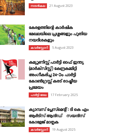
21 August 2023
നാടൻകല
കേരളത്തിന്റെ കാർഷിക
മേഖലയിലെ പ്രശ്നങ്ങളും പുതിയ
നയദിശകളും
5 August 2023
കവര്‍സ്റ്റോറി
കമ്യൂണിസ്റ്റ് പാർട്ടി ഓഫ് ഇന്ത്യ
(മാർക്സിസ്റ്റ്) കേന്ദ്രകമ്മിറ്റി
അംഗീകരിച്ച 24‐ാം പാർട്ടി
കോൺഗ്രസ്സ് കരട് രാഷ്ട്രീയ
പ്രമേയം
17 February 2025
പാർട്ടി രേഖ
ക്യാമ്പസ് പ്ലേസ്മെന്റ് : ടി കെ എം
ആർട്സ് ആൻഡ് സയൻസ്
കോളേജ് മാതൃക
19 August 2025
കവര്‍സ്റ്റോറി