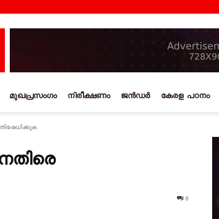
മുഖപ്രസംഗം
നിരീക്ഷണം
ജൻഡർ
കേരള പഠനം
രതിഷേധിക്കുക
്തിനെതിരെ
0