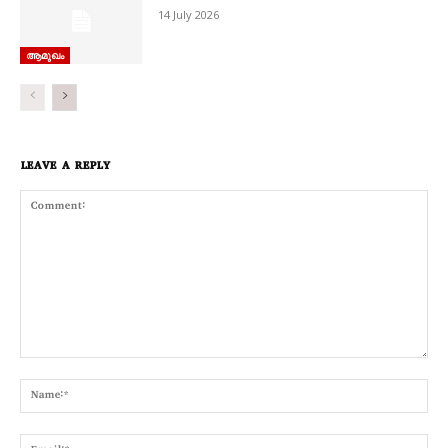
14 July 2026
ആമുഖം
LEAVE A REPLY
Comment:
Nam
Emai