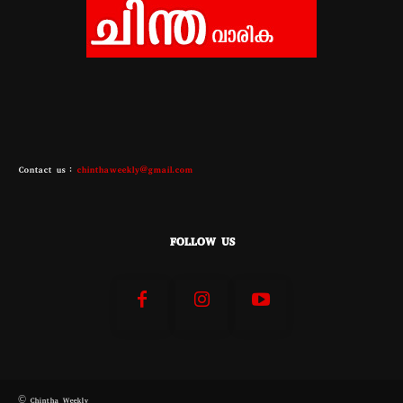
Contact us :
chinthaweekly@gmail.com
FOLLOW US
© Chintha Weekly