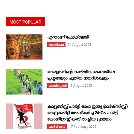
MOST POPULAR
എന്താണ്‌ ഫോക്‌ലോർ
21 August 2023
നാടൻകല
കേരളത്തിന്റെ കാർഷിക മേഖലയിലെ
പ്രശ്നങ്ങളും പുതിയ നയദിശകളും
5 August 2023
കവര്‍സ്റ്റോറി
കമ്യൂണിസ്റ്റ് പാർട്ടി ഓഫ് ഇന്ത്യ (മാർക്സിസ്റ്റ്)
കേന്ദ്രകമ്മിറ്റി അംഗീകരിച്ച 24‐ാം പാർട്ടി
കോൺഗ്രസ്സ് കരട് രാഷ്ട്രീയ പ്രമേയം
17 February 2025
പാർട്ടി രേഖ