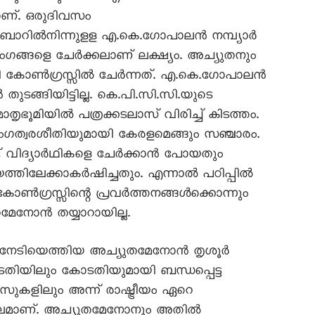
ാണ്. ഒരുദിവസം
ാറിൽനിന്നുളള എ.കെ.ഗോപാലൻ നമ്പ്യാർ
ംഗങ്ങളെ ചേർക്കലാണ് ലക്ഷ്യം. അച്യുതനും
കി കോൺഗ്രസ്സിൽ ചേർന്നത്. എ.കെ.ഗോപാലൻ
ുടങ്ങിയിട്ടില്ല. കെ.പി.സി.സി.യുടെ
മാതൃഭൂമിയിൽ പത്രക്കടലാസ് വിരിച്ച് കിടത്തം.
ംഗത്വരശീതിയുമായി കേരളമെങ്ങും സഞ്ചാരം.
 വിദ്യാർഥികളെ ചേർക്കാൻ പോയതും
യത്തിലേക്കാകർഷിച്ചതും. എന്നാൽ പഠിപ്പിൽ
 കോൺഗ്രസ്സിന്റെ പ്രവർത്തനങ്ങൾക്കൊന്നും
േനോൻ തയ്യാറായില്ല.
 നേടിയെത്തിയ അച്യുതമേനോൻ തൃശൂർ
യിലും കോടതിയുമായി ബന്ധപ്പെട്ട
സുകളിലും അന്ന് രാഷ്ട്രീയം ഏറെ
കാലമാണ്. അച്യുതമേനോനും അതിൽ