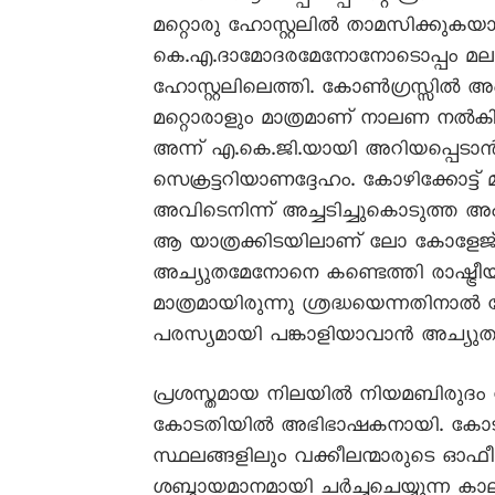
മറ്റൊരു ഹോസ്റ്റലിൽ താമസിക്കുകയ
കെ.എ.ദാമോദരമേനോനോടൊപ്പം മലബ
ഹോസ്റ്റലിലെത്തി. കോൺഗ്രസ്സിൽ അ
മറ്റൊരാളും മാത്രമാണ് നാലണ നൽ
അന്ന് എ.കെ.ജി.യായി അറിയപ്പെടാൻ ത
സെക്രട്ടറിയാണദ്ദേഹം. കോഴിക്കോട്ട് 
അവിടെനിന്ന് അച്ചടിച്ചുകൊടുത്ത അ
ആ യാത്രക്കിടയിലാണ് ലോ കോളേജ്
അച്യുതമേനോനെ കണ്ടെത്തി രാഷ്ട്രീ
മാത്രമായിരുന്നു ശ്രദ്ധയെന്നതിനാൽ
പരസ്യമായി പങ്കാളിയാവാൻ അച്യുതമ
പ്രശസ്തമായ നിലയിൽ നിയമബിരുദം
കോടതിയിൽ അഭിഭാഷകനായി. കോടതി
സ്ഥലങ്ങളിലും വക്കീലന്മാരുടെ ഓഫീ
ശബ്ദായമാനമായി ചർച്ചചെയ്യുന്ന 