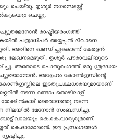
ും ചെയ്‌തു. തൃശൂർ നഗരസഭയ്ക്ക്
ൽകുകയും ചെയ്തു.
യുതമേനോൻ രാഷ്ട്രീയരംഗത്ത്
യിൽ പത്രാധിപർ അയ്യപ്പൻ ദിവാനെ
ഴുതി. അതിനെ ഖണ്ഡിച്ചുകൊണ്ട് കേരളൻ
രു ലേഖനമെഴുതി. തൃശൂർ പൗരാവലിയുടെ
ചു. അതോടെ പൊതുരംഗത്ത് ഒരു ശ്രദ്ധേയ
 അച്യുതമേനോൻ. അദ്ദേഹം കോൺഗ്രസിന്റെ
 കോൺഗ്രസ്സിലെ ഇടതുപക്ഷധാരയുമായാണ്
റ്ററിൽ നടന്ന രണ്ടാം തൊഴിലാളി
 തേക്കിൻകാട് മൈതാനത്തു നടന്ന
 നിലയിൽ മേനോൻ സംബന്ധിച്ചു.
ബാട്ലിവാലയും കെ.കെ.വാര്യരുമാണ്.
യ്തത് കെ.ദാമോദരൻ. ഈ പ്രസംഗങ്ങൾ
്ടിച്ചു.