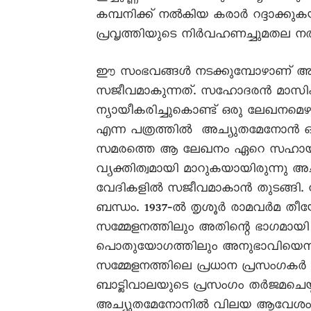
കമ്പനിക്ക് നൽകിയ കരാർ റദ്ദാക്കുകയ
പ്രവൃത്തിയുടെ നിർവഹണച്ചുമതല ന
ഈ സംഭവങ്ങൾ നടക്കുമ്പോഴാണ് അച്
സജീവമാകുന്നത്. സഹോദരൻ മാസിക
ന്യായീകരിച്ചുകൊണ്ട് ഒരു ലേഖനമെ
എന്ന പത്രത്തിൽ അച്യുതമേനോൻ ഒ
സമരത്തെ ആ ലേഖനം ഏറെ സഹായിച്
വ്യക്തിത്വമായി മാറുകയായിരുന്നു
വേദികളിൽ സജീവമാകാൻ തുടങ്ങി.
ബന്ധം. 1937‐ൽ തൃശൂർ രാമവർമ തീയേ
സമ്മേളനത്തിലും അതിന്റെ ഭാഗമായി
പൊതുയോഗത്തിലും അനുഭാവിയെന്ന
സമ്മേളനത്തിലെ പ്രധാന പ്രസംഗകർ 
ബാട്ലിവാലയുടെ പ്രസംഗം തർജമചെ
അച്യുതമേനോനിൽ വിലയ ആവേശം സൃഷ