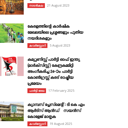
21 August 2023
നാടൻകല
കേരളത്തിന്റെ കാർഷിക
മേഖലയിലെ പ്രശ്നങ്ങളും പുതിയ
നയദിശകളും
5 August 2023
കവര്‍സ്റ്റോറി
കമ്യൂണിസ്റ്റ് പാർട്ടി ഓഫ് ഇന്ത്യ
(മാർക്സിസ്റ്റ്) കേന്ദ്രകമ്മിറ്റി
അംഗീകരിച്ച 24‐ാം പാർട്ടി
കോൺഗ്രസ്സ് കരട് രാഷ്ട്രീയ
പ്രമേയം
17 February 2025
പാർട്ടി രേഖ
ക്യാമ്പസ് പ്ലേസ്മെന്റ് : ടി കെ എം
ആർട്സ് ആൻഡ് സയൻസ്
കോളേജ് മാതൃക
19 August 2025
കവര്‍സ്റ്റോറി