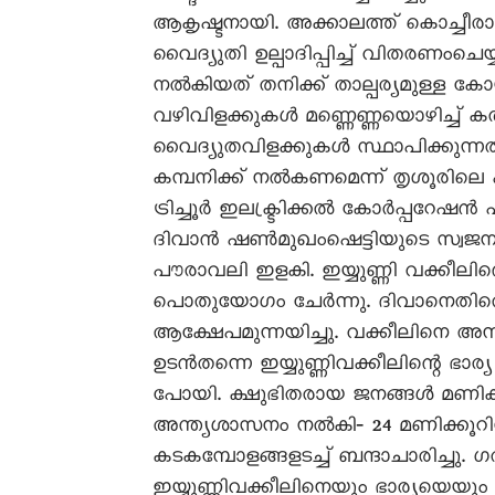
ആകൃഷ്ടനായി. അക്കാലത്ത് കൊച്ചീരാ
വൈദ്യുതി ഉല്പാദിപ്പിച്ച് വിതരണംച
നൽകിയത് തനിക്ക് താല്പര്യമുള്ള കോ
വഴിവിളക്കുകൾ മണ്ണെണ്ണയൊഴിച്ച് കത്
വൈദ്യുതവിളക്കുകൾ സ്ഥാപിക്കുന്ന
കമ്പനിക്ക് നൽകണമെന്ന് തൃശൂരിലെ പ
ട്രിച്ചൂർ ഇലക്ട്രിക്കൽ കോർപ്പറേഷൻ എന
ദിവാൻ ഷൺമുഖംഷെട്ടിയുടെ സ്വജന
പൗരാവലി ഇളകി. ഇയ്യുണ്ണി വക്കീലി
പൊതുയോഗം ചേർന്നു. ദിവാനെതിരെ 
ആക്ഷേപമുന്നയിച്ചു. വക്കീലിനെ അന്ന
ഉടൻതന്നെ ഇയ്യുണ്ണിവക്കീലിന്റെ ഭാര്
പോയി. ക്ഷുഭിതരായ ജനങ്ങൾ മണികണ
അന്ത്യശാസനം നൽകി‐ 24 മണിക്കൂറി
കടകമ്പോളങ്ങളടച്ച് ബന്ദാചാരിച്ചു. ഗ
ഇയ്യുണ്ണിവക്കീലിനെയും ഭാര്യയെയും 