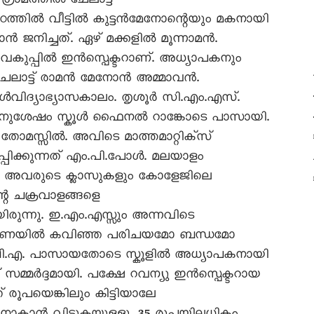
ഗ്രാമത്തിൽ ചേലാട്ട്
ൾ മഠത്തിൽ വീട്ടിൽ കുട്ടൻമേനോന്റെയും മകനായി
 ജനിച്ചത്. ഏഴ് മക്കളിൽ മൂന്നാമൻ.
വകുപ്പിൽ ഇൻസ്പെക്ടറാണ്. അധ്യാപകനും
 ചേലാട്ട് രാമൻ മേനോൻ അമ്മാവൻ.
കൂൾവിദ്യാഭ്യാസകാലം. തൃശൂർ സി.എം.എസ്.
ിനുശേഷം സ്കൂൾ ഫൈനൽ റാങ്കോടെ പാസായി.
 തോമസ്സിൽ. അവിടെ മാത്തമാറ്റിക്സ്
ഠിപ്പിക്കുന്നത് എം.പി.പോൾ. മലയാളം
േരി. അവരുടെ ക്ലാസുകളും കോളേജിലെ
െ ചക്രവാളങ്ങളെ
രുന്നു. ഇ.എം.എസ്സും അന്നവിടെ
സാധാരണയിൽ കവിഞ്ഞ പരിചയമോ ബന്ധമോ
 ബി.എ. പാസായതോടെ സ്കൂളിൽ അധ്യാപകനായി
 സമ്മർദ്ദമായി. പക്ഷേ റവന്യു ഇൻസ്പെക്ടറായ
 രൂപയെങ്കിലും കിട്ടിയാലേ