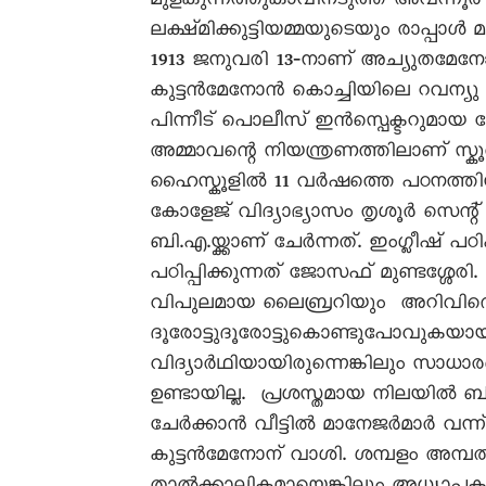
മുളങ്കുന്നത്തുകാവിനടുത്ത് അവന്നൂർ 
ലക്ഷ്മിക്കുട്ടിയമ്മയുടെയും രാപ്പാ
1913 ജനുവരി 13‐നാണ് അച്യുതമേനോൻ
കുട്ടൻമേനോൻ കൊച്ചിയിലെ റവന്യു 
പിന്നീട് പൊലീസ് ഇൻസ്പെക്ടറുമായ
അമ്മാവന്റെ നിയന്ത്രണത്തിലാണ് സ്
ഹൈസ്കൂളിൽ 11 വർഷത്തെ പഠനത്ത
കോളേജ് വിദ്യാഭ്യാസം തൃശൂർ സെന്റ്
ബി.എ.യ്ക്കാണ് ചേർന്നത്. ഇംഗ്ലീഷ് പ
പഠിപ്പിക്കുന്നത് ജോസഫ് മുണ്ടശ്ശ
വിപുലമായ ലൈബ്രറിയും അറിവിന്റ
ദൂരോട്ടുദൂരോട്ടുകൊണ്ടുപോവുകയായി
വിദ്യാർഥിയായിരുന്നെങ്കിലും 
ഉണ്ടായില്ല. പ്രശസ്തമായ നിലയിൽ
ചേർക്കാൻ വീട്ടിൽ മാനേജർമാർ വന്ന്
കുട്ടൻമേനോന് വാശി. ശമ്പളം അമ്പത്