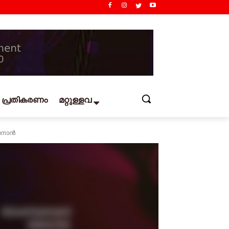
പ്രതികരണം
മറ്റുള്ളവ
മേനോൻ