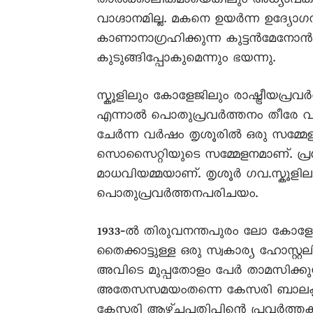
താൽക്കാലികമായെങ്കിലും അധ്യാപക
വാഗ്ദാനമില്ല. മകനെ ഉയർന്ന ഉദ്
കാണാനാഗ്രഹിക്കുന്ന കുട്ടൻമേനോ
കുടുങ്ങിപ്പോകുമെന്നും ഭയന്നു.
സ്കൂളിലും കോളേജിലും രാഷ്ട്രീയപ്ര
എന്നാൽ പൊതുപ്രവർത്തനം തീരേ വർ
ചേർന്ന വർഷം തൃശൂരിൽ ഒരു സമ്മേ
സൊസൈറ്റിയുടെ സമ്മേളനമാണ്. പ്രധാനസ
മാധവിയമ്മയാണ്. തൃശൂർ ഗവ.സ്കൂളില
പൊതുപ്രവർത്തനപരിചയം.
1933‐ൽ തിരുവനന്തപുരം ലോ കോളേ
തൈക്കാട്ടുള്ള ഒരു സ്വകാര്യ ഹോസ്റ
അവിടെ മുപ്പതോളം പേർ താമസിക്കുന
അതേസസമയംതന്നെ കേസരി ബാലകൃഷ
കേസരി ആഴ്ചപ്പതിപ്പിന്റെ പ്രവർത