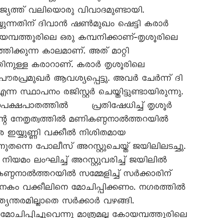
ജ്യത്ത് വലിയൊരു വിവാദമുണ്ടായി.
െയ്യുന്നതിന് ദിവാൻ ഷൺമുഖം ഷെട്ടി കരാർ
യമ്പത്തൂരിലെ ഒരു കമ്പനിക്കാണ്‐തൃശൂരിലെ
തിക്കുന്ന കാലമാണ്. അത് മാറ്റി
തിനുള്ള കരാറാണ്. കരാർ തൃശൂരിലെ
ൗരപ്രമുഖർ ആവശ്യപ്പെട്ടു. അവർ ചേർന്ന് ദി
്ന സ്ഥാപനം രജിസ്റ്റർ ചെയ്തിട്ടുണ്ടായിരുന്നു.
പക്ഷപാതത്തിൽ പ്രതിഷേധിച്ച് തൃശൂർ
ന്റെ നേതൃത്വത്തിൽ മണികണ്ഠനാൽത്തറയിൽ
ഇയ്യുണ്ണി വക്കീൽ നിശിതമായ
ുതന്നെ പോലീസ് അറസ്റ്റുചെയ്ത് ജയിലിലടച്ചു.
യ നിയമം ലംഘിച്ച് അറസ്റ്റുവരിച്ച് ജയിലിൽ
്ഠനാൽത്തറയിൽ സമ്മേളിച്ച് സർക്കാരിന്
നകം വക്കീലിനെ മോചിപ്പിക്കണം. നഗരത്തിൽ
ത്യന്തരമില്ലാതെ സർക്കാർ വഴങ്ങി.
മോചിപ്പിച്ചുവെന്നു മാത്രമല്ല കോയമ്പത്തൂരിലെ