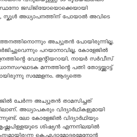
നാകാൻ വിടുകയുള്ളു. 35 രൂപയിലധികം
യോഗസ്ഥനോ ജഡ്ജിയോയൊക്കെയായി
ൻ, സ്കൂൾ അധ്യാപനത്തിന് പോയാൽ അവിടെ
വർത്തനത്തിനൊന്നും അച്യുതൻ പോയിരുന്നില്ല.
ജിച്ചുവെന്നും പറയാനാവില്ല. കോളേജിൽ
ളനത്തിന്റെ വോളന്റിയറായി. നായർ സർവീസ്
ംഘാടക മന്നത്തിന്റെ പത്നി തോട്ടയ്ക്കാട്ട്
ായിരുന്നു സമ്മേളനം. ആദ്യത്തെ
ജിൽ ചേർന്ന അച്യുതൻ താമസിച്ചത്
്റലിലാണ്. അധ്യാപകരും വിദ്യാർഥികളുമായി
്നുണ്ട്. ലോ കോളേജിൽ വിദ്യാർഥിയും
്ണപിള്ളയുടെ ശിഷ്യൻ എന്നനിലയിൽ
്തകനുമായിരുന്ന കെ.എ.ദാമോദരമേനോൻ