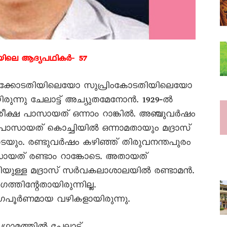
യിലെ ആദ്യപഥികർ‐ 57
ഹൈക്കോടതിയിലെയോ സുപ്രിംകോടതിയിലെയോ
ന്നു ചേലാട്ട് അച്യുതമേനോൻ. 1929‐ൽ
പരീക്ഷ പാസായത് ഒന്നാം റാങ്കിൽ. അഞ്ചുവർഷം
 പാസായത് കൊച്ചിയിൽ ഒന്നാമതായും മദ്രാസ്
യും. രണ്ടുവർഷം കഴിഞ്ഞ് തിരുവനന്തപുരം
യത് രണ്ടാം റാങ്കോടെ. അതായത്
ധിയുള്ള മദ്രാസ് സർവകലാശാലയിൽ രണ്ടാമൻ.
്തിന്റേതായിരുന്നില്ല.
യാഗപൂർണമായ വഴികളായിരുന്നു.