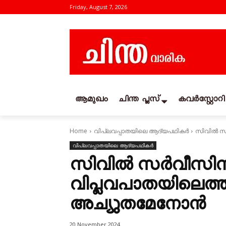
Friday, August 7, 2026
ആമുഖം
ചിന്ത പ്ലസ്
കവര്‍സ്റ്റോറി
Home
വിപ്ലവപ്പാതയിലെ ആദ്യപഥികര്‍
സിവിൽ സർ
വിപ്ലവപ്പാതയിലെ ആദ്യപഥികര്‍
സിവിൽ സർവീസിന
വിപ്ലവപാതയിലെത്തി
അച്യുതമേനോൻ
20 November 2024