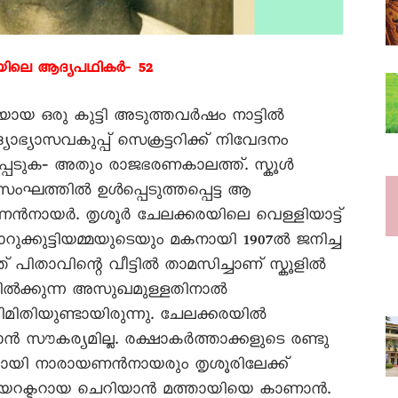
യിലെ ആദ്യപഥികർ‐ 52
തിയായ ഒരു കുട്ടി അടുത്തവർഷം നാട്ടിൽ
്യാസവകുപ്പ് സെക്രട്ടറിക്ക് നിവേദനം
െടുക‐ അതും രാജഭരണകാലത്ത്. സ്കൂൾ
ംഘത്തിൽ ഉൾപ്പെടുത്തപ്പെട്ട ആ
ണൻനായർ. തൃശൂർ ചേലക്കരയിലെ വെള്ളിയാട്ട്
ക്കുട്ടിയമ്മയുടെയും മകനായി 1907ൽ ജനിച്ച
ിതാവിന്റെ വീട്ടിൽ താമസിച്ചാണ് സ്കൂളിൽ
ുനിൽക്കുന്ന അസുഖമുള്ളതിനാൽ
രിമിതിയുണ്ടായിരുന്നു. ചേലക്കരയിൽ
കാൻ സൗകര്യമില്ല. രക്ഷാകർത്താക്കളുടെ രണ്ടു
ധിയായി നാരായണൻനായരും തൃശൂരിലേക്ക്
ഡയറക്ടറായ ചെറിയാൻ മത്തായിയെ കാണാൻ.