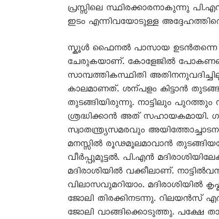
പ്രസ്സിലെ സ്ഥിരക്കാരനാകുന്നു പി.എന
ഇടം എന്നിവയോടുള്ള അദ്ദേഹത്തിന്റ
സ്കൂൾ ഫൈനൽ പാസായ ഉടൻതന്നെ തേൻ
ചേരുകയാണ്. കോളേജിൽ പോകണമെന്
സാമ്പത്തികസ്ഥിതി അതിനനുവദിച്ചില്
കാലമാണത്. ശന്പളം കിട്ടാൻ തുടങ്
തുടങ്ങിയിരുന്നു. നാട്ടിലും പുറത്
ശ്രദ്ധിക്കാൻ അത് സഹായകമായി. ഗ
സ്വാതന്ത്ര്യസമരവും അയിത്തോച്ചാട
മനസ്സിൽ രൂഢമൂലമാവാൻ തുടങ്ങിയ
വീർപ്പുമുട്ടൽ. പി.എൻ മദിരാശിയിലേ
മദിരാശിയിൽ വക്കീലാണ്. നാട്ടിൽവന്നപ
വിലാസവുമറിയാം. മദിരാശിയിൽ കൃഷ്ണവ
ജോലി തിരക്കിനടന്നു. റിലയൻസ് എ
ജോലി വാങ്ങിക്കൊടുത്തു. പക്ഷേ താല