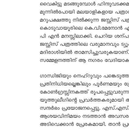
വൈകിട്ടു മടങ്ങുമ്പോൾ ഹിന്ദുവടക്
മുന്നിൽപോയി മലയാളികളായ പത്രാധി
മറുപക്ഷത്തു നിൽക്കുന്ന ജസ്റ്റിസ് പ
കൊടുവായൂരിലെ കെ.വി.മേനോൻ എന
പി എൻ മനസ്സിലാക്കി. ചെറിയ ശന്പ
ജസ്റ്റിസ് പത്രത്തിലെ വരുമാനവും ട
മദിരാശിയിൽ താമസിച്ചുവരുകയാണ്
സമ്മേളനത്തിന് ആ നഗരം വേദിയാകുന
ഗാന്ധിജിയും നെഹ്റുവും പങ്കെടുത്
പ്രതിനിധിയല്ലെങ്കിലും പൂർണമയു
കോൺഗ്രസ്സിനകത്ത് രൂപപ്പെട്ടുവ
യൂത്തുലീഗിന്റെ പ്രവർത്തകരുമായി
സന്ദർഭം പ്രയോജനപ്പെട്ടു. എസ്.എസ്
ആശയവിനിമയം നടത്താൻ അവസരം ലഭ
അടിവെക്കാൻ പ്രേരകമായി. താൻ പ്രവർത