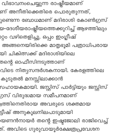
ു വിഭാവനംചെയ്യുന്ന രാഷ്ട്രീയമാണ്
മാണ് അനീതിക്കെതിരെ പൊരുതുന്നത്,
്ടതുണ്ടെന്ന ബോധമാണ് മദിരാശി കോൺഗ്രസ്
‐ദേശീയരാഷ്ട്രീയത്തെക്കുറിച്ച് ആഴത്തിലും
റം വഴിതെളിച്ചു. ഒപ്പം ഇംഗ്ലീഷ്
ങ്ങനെയിരിക്കെ മാതൃഭൂമി പത്രാധിപരായ
 ചികിത്സക്ക് മദിരാശിയിലെ
ു. തന്റെ ഓഫീസിനടുത്താണ്
ിടെ നിത്യസന്ദർശകനായി. കേരളത്തിലെ
് കൂടുതൽ മനസ്സിലാക്കാൻ
ായകമായി. ജസ്റ്റിസ് പാർട്ടിയും ജസ്റ്റിസ്
രസ് വിരുദ്ധമായ സമീപനമാണ്
വിത്വത്തിനെതിരായ അവരുടെ ശക്തമായ
രിട്ടീഷ് അനുകൂലനിലപാടുമായി
രായണൻനായർ തന്റെ ഇഷ്ടജോലി രാജിവെച്ച്
്. അവിടെ ഗുരുവായൂർക്ഷേത്രപ്രവേശന