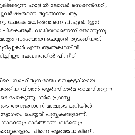
ഞുകിടക്കുന്ന ഹാളിൽ ലോവർ സെക്കൻഡറി,
പ്പുവർഷംതന്നെ തുടങ്ങണം. ആ
നു. ചേലക്കരയിൽത്തന്നെ പി.എൻ. (ഇനി
പി.കെ.ആർ. വാരിയരാണെന്ന് തോന്നുന്നു
ാത്രം സംബോധനചെയ്യാൻ തുടങ്ങിയത്.
ുറിപ്പുകൾ എന്ന ആത്മകഥയിൽ
ിച്ച് ഈ ലേഖനത്തിൽ പിന്നീട്
ിലെ സാഹിത്യസമാജം സെക്രട്ടറിയായ
ത്തിയ വിദ്വാൻ ആർ.സി.ശർമ താമസിക്കുന്ന
ിടെ പോകുന്നു. ശർമ പ്രശസ്ത
ടെ അനുജനാണ്. മാഷുടെ മുറിയിൽ
സ്വാഗതം ചെയ്തത് പുസ്തകങ്ങളാണ്,
 ശാരദയും മാർത്താണ്ഡവർമയും
ാവ്യങ്ങളും.. പിന്നെ ആത്മപോഷിണി,