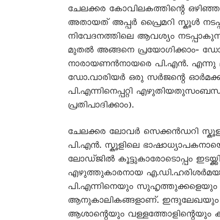
ചേലക്കര കോവിലകത്തിന്റെ ഒഴിഞ്
അതായത് അപ്പർ പ്രൈമറി സ്കൂൾ നട
നിവേദനത്തിലെ ആവശ്യം നടപ്പാകുന്
മുതൽ അങ്ങനെ പ്രയോഗിക്കാം‐ ഡോ.
നാരായണൻനായരെ പി.എൻ. എന്നു മ
ഡോ.വാരിയർ ഒരു സർജന്റെ ഓർമക്ക
പി.എന്നിനെപ്പറ്റി എഴുതിയതുസംബന്ധ
പ്രതിപാദിക്കാം).
ചേലക്കര ലോവർ സെക്കൻഡറി സ്കൂള
പി.എൻ. സ്കൂളിലെ ഭാഷാധ്യാപകനായെ
ലോഡ്ജിൽ കൂട്ടുകാരോടൊപ്പം ഇടയ്ക്ക
എഴുത്തുകാരനായ എ.ഡി.ഹരിശർമയു
പി.എന്നിനെയും സുഹൃത്തുക്കളെയും 
ആനുകാലികങ്ങളാണ്. ഇന്ദുലേഖയും
ആശാന്റെയും വള്ളത്തോളിന്റെയും ക