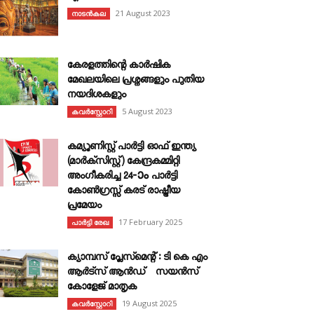
21 August 2023
നാടൻകല
കേരളത്തിന്റെ കാർഷിക
മേഖലയിലെ പ്രശ്നങ്ങളും പുതിയ
നയദിശകളും
5 August 2023
കവര്‍സ്റ്റോറി
കമ്യൂണിസ്റ്റ് പാർട്ടി ഓഫ് ഇന്ത്യ
(മാർക്സിസ്റ്റ്) കേന്ദ്രകമ്മിറ്റി
അംഗീകരിച്ച 24‐ാം പാർട്ടി
കോൺഗ്രസ്സ് കരട് രാഷ്ട്രീയ
പ്രമേയം
17 February 2025
പാർട്ടി രേഖ
ക്യാമ്പസ് പ്ലേസ്മെന്റ് : ടി കെ എം
ആർട്സ് ആൻഡ് സയൻസ്
കോളേജ് മാതൃക
19 August 2025
കവര്‍സ്റ്റോറി