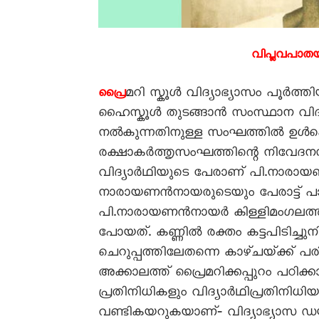
വിപ്ലവപാത
മറി സ്കൂൾ വിദ്യാഭ്യാസം പൂർത്
പ്രൈ
ഹൈസ്കൂൾ തുടങ്ങാൻ സംസ്ഥാന വിദ്യാഭ
നൽകുന്നതിനുള്ള സംഘത്തിൽ ഉൾപ്പ
രക്ഷാകർത്തൃസംഘത്തിന്റെ നിവേദനസ
വിദ്യാർഥിയുടെ പേരാണ് പി.നാരായ
നാരായണൻനായരുടെയും പേരാട്ട് പാറു
പി.നാരായണൻനായർ കിള്ളിമംഗലത്ത് പ
പോയത്. കണ്ണിൽ രക്തം കട്ടപിടിച്ച
ചെറുപ്പത്തിലേതന്നെ കാഴ്ചയ്‌ക്ക് പ
അക്കാലത്ത് പ്രൈമറിക്കപ്പുറം പഠിക്
പ്രതിനിധികളും വിദ്യാർഥിപ്രതിനി
വണ്ടികയറുകയാണ്‐ വിദ്യാഭ്യാസ 