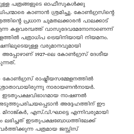
കമുള്ള പത്രങ്ങളുടെ ഓഫീസുകൾക്കു
പന്മാരെ കാണാൻ ശ്രമിച്ചു. കോൺഗ്രസിന്റെ
ത്രത്തിന്റെ പ്രധാന ചുമതലക്കാരൻ പാലക്കാട്
്ന കളവരമ്പത്ത് വാസുദേവമേനോനാണെന്ന്
ളത്തിൽ പത്രാധിപ ട്രെയിനിയായി നിയമനം.
്യൂഷനിലൂടെയുള്ള വരുമാനവുമായി
. അപ്പോഴാണ് 1927‐ലെ കോൺഗ്രസ് ദേശീയ
്നത്.
ത കോൺഗ്രസ് രാഷ്ട്രീയസമ്മേളനത്തിൽ
ം ശ്രോതാവായിരുന്നു നാരായണൻനായർ.
രുന്ന ഇടതുപക്ഷവിഭാഗമായ നാഷണൽ
 അടുത്തുപരിചയപ്പെടാൻ അദ്ദേഹത്തിന്‌ ഈ
. മിറാജ്കർ, എസ്.വി.ഘാട്ടെ എന്നിവരുമായി
ിച്ചത് ഇടതുപക്ഷബോധത്തിലേക്ക്
്തിക്കുന്ന പത്രമായ ജസ്റ്റിസ്