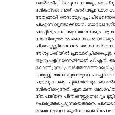
ഉയർത്തിപ്പിടിക്കുന്ന നയമല്ല, നെഹ്റ
സ്വീകരിക്കേണ്ടത്, ദേശീയപ്രസ്ഥാന
അതുമായി താദാത്മ്യം പ്രാപിക്കേണ
പി.എന്നിലുണ്ടാക്കിയത്. സാർവദേശീയ
പരപ്പിലും പഠിക്കുന്നതിലേക്കും ആ മാറ്
സാഹിത്യത്തിൽ അവഗാഹം നേടലും. അ
പി.രാമുണ്ണിമേനോൻ രോഗബാധിതനായി
ആശുപത്രിയിൽ പ്രവേശിപ്പിക്കപ്പെട്ട
ആശുപത്രിയെന്നതിനാൽ പി.എൻ. അവ
കോൺഗ്രസ് പ്രവർത്തനത്തെക്കുറിച്ച
രാമുണ്ണിമേനോനുമായുള്ള ചർച്ചകൾ സഹ
പത്രവുമാകട്ടെ പൂർണമായും കോൺഗ്
സ്വീകരിക്കുന്നത്. ബ്രാഹ്മണ മേധാ
നിലപാടിനെ പിന്തുണയ്ക്കുമ്പോഴും ബ്
പൊരുത്തപ്പെടുന്നതെങ്ങനെ. പി.നാ
നേരെ ഗുരുവായൂരിലേക്കാണ് പോയത