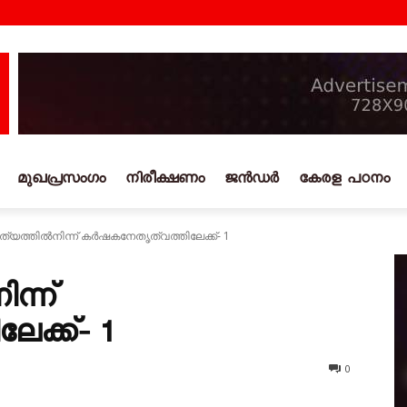
മുഖപ്രസംഗം
നിരീക്ഷണം
ജൻഡർ
കേരള പഠനം
്യത്തിൽനിന്ന് കർഷകനേതൃത്വത്തിലേക്ക്‐ 1
ന്ന്
ക്ക്‐ 1
0