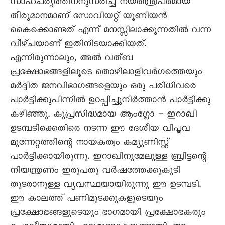
സാഹചര്യത്തിനനുസരിച്ച് നയതന്ത്രപരമായ
തീരുമാനമാണ് സോവിയറ്റ് യൂണിയൻ
കെെക്കൊണ്ടത് എന്ന് മനസ്സിലാക്കുന്നതിൽ വന്ന
വീഴ്ചയാണ് ഇതിനിടയാക്കിയത്.
എന്നിരുന്നാലും, അൽ വത്ബ
പ്രക്ഷോഭങ്ങളിലൂടെ തൊഴിലാളിവർഗത്തെയും
മർദ്ദിത ജനവിഭാഗങ്ങളെയും ഒരു പരിധിവരെ
പാർട്ടിക്കുപിന്നിൽ ഉറപ്പിച്ചുനിർത്താൻ പാർട്ടിക്കു
കഴിഞ്ഞു. കുപ്രസിദ്ധമായ ആംഗ്ലോ – ഇറാഖി
ഉടമ്പടിക്കെതിരെ നടന്ന ഈ ദേശീയ വിപ്ലവ
മുന്നേറ്റത്തിന്റെ നായകത്വം കമ്യൂണിസ്റ്റ്
പാർട്ടിക്കായിരുന്നു. ഇറാഖിനുമേലുള്ള ബ്രിട്ടന്റെ
നിയന്ത്രണം ഇരുപതു വർഷത്തേക്കുകൂടി
തുടരാനുള്ള വ്യവസ്ഥയായിരുന്നു ഈ ഉടമ്പടി.
ഈ കാലത്ത് പണിമുടക്കുകളുടെയും
പ്രക്ഷോഭങ്ങളുടെയും ഭാഗമായി പ്രക്ഷോഭകരും