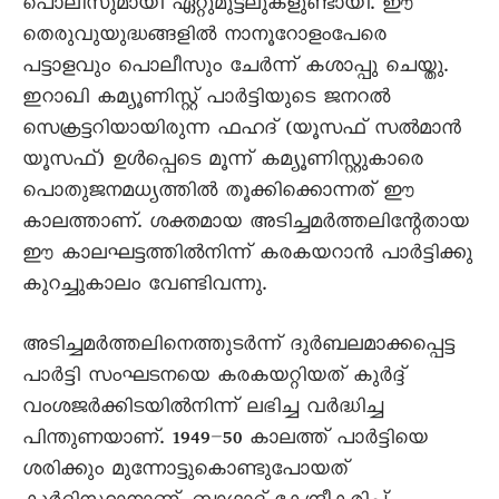
പൊലീസുമായി ഏറ്റുമുട്ടലുകളുണ്ടായി. ഈ
തെരുവുയുദ്ധങ്ങളിൽ നാനൂറോളംപേരെ
പട്ടാളവും പൊലീസും ചേർന്ന് കശാപ്പു ചെയ്തു.
ഇറാഖി കമ്യൂണിസ്റ്റ് പാർട്ടിയുടെ ജനറൽ
സെക്രട്ടറിയായിരുന്ന ഫഹദ് (യൂസഫ് സൽമാൻ
യൂസഫ്) ഉൾപ്പെടെ മൂന്ന് കമ്യൂണിസ്റ്റുകാരെ
പൊതുജനമധ്യത്തിൽ തൂക്കിക്കൊന്നത് ഈ
കാലത്താണ്. ശക്തമായ അടിച്ചമർത്തലിന്റേതായ
ഈ കാലഘട്ടത്തിൽനിന്ന് കരകയറാൻ പാർട്ടിക്കു
കുറച്ചുകാലം വേണ്ടിവന്നു.
അടിച്ചമർത്തലിനെത്തുടർന്ന് ദുർബലമാക്കപ്പെട്ട
പാർട്ടി സംഘടനയെ കരകയറ്റിയത് കുർദ്ദ്
വംശജർക്കിടയിൽനിന്ന് ലഭിച്ച വർദ്ധിച്ച
പിന്തുണയാണ്. 1949–50 കാലത്ത് പാർട്ടിയെ
ശരിക്കും മുന്നോട്ടുകൊണ്ടുപോയത്