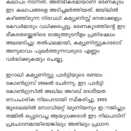
കലാപം നടന്നത്. അതിഭീകരമായാണ് ഭരണകൂടം
ഈ കലാപങ്ങളെ അടിച്ചമർത്തിയത്. ജയിലിൽ
കഴിഞ്ഞിരുന്ന നിരവധി കമ്യൂണിസ്റ്റ് നേതാക്കളും
കേഡർമാരും വധിക്കപ്പെട്ടു. ഭരണകൂടത്തിന്റെ ഈ
ഭീകരതയ്ക്കെതിരെ രാജ്യത്തുടനീളം പ്രതിഷേധം
അലയടിച്ചു; തൽഫലമായി, കമ്യൂണിസ്റ്റുകാരോട്
അനുഭാവം പുലർത്തുന്നവരുടെ എണ്ണം
വർദ്ധിക്കുകയും ചെയ്തു.
ഇറാഖി കമ്യൂണിസ്റ്റു പാർട്ടിയുടെ രണ്ടാം
കോൺഗ്രസ് 1956ൽ ചേർന്നു. ഈ പാർട്ടി
കോൺഗ്രസിൽ അഖില അറബ് ദേശീയത
ഔപചാരിക നിലപാടായി സ്വീകരിച്ചു. 1955
ജൂലെെയിൽ സോവിയറ്റ് യൂണിയനും ഇൗജിപ്തും
തമ്മിൽ ഒപ്പുവെച്ച ആയുധക്കരാർ ഈ നിലപാടിന്
പ്രചോദനമായിയെങ്കിലും അതിലും പ്രധാന