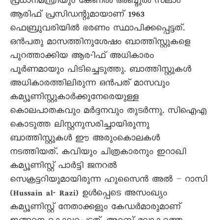
പ്രധാനമന്ത്രിയും കേണൽ അബ്ദുൽ സലാം
ആരിഫ് പ്രസിഡന്റുമായാണ് 1963
ഫെബ്രുവരിയിൽ ഭരണം സ്ഥാപിക്കപ്പെട്ടത്.
ഒൻപതു മാസത്തിനുശേഷം ബാത്തിസ്റ്റുകളെ
പുറത്താക്കിയ ആര-ിഫ് അധികാരം
പൂർണമായും പിടിച്ചെടുത്തു. ബാത്തിസ്റ്റുകൾ
അധികാരത്തിലിരുന്ന ഒൻപത് മാസവും
കമ്യൂണിസ്റ്റുകാർക്കുനേരെയുള്ള
കൊലപാതകവും മർദ്ദനവും തുടർന്നു. സിഐഎ
കൊടുത്ത ലിസ്റ്റനുസരിച്ചായിരുന്നു
ബാത്തിസ്റ്റുകൾ ഈ അരുംകൊലകൾ
നടത്തിയത്. കവിയും ചിത്രകാരനും ഇറാഖി
കമ്യൂണിസ്റ്റ് പാർട്ടി ജനറൽ
സെക്രട്ടറിയുമായിരുന്ന ഹുസെെൻ അൽ – റാസി
(Hussain al- Razi) ഉൾപ്പെടെ അസംഖ്യം
കമ്യൂണിസ്റ്റ് നേതാക്കളും കേഡർമാരുമാണ്