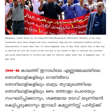
Mandatory Credit: Photo by Ali Abbas/EPA-EFE/Shutterstock (9655410b) Members of the Iraqi
Communist party shout slogans and carry communist flags and the communist symbols during a
demonstration to mark Labor Day, in central Baghdad, Iraq, 01 May 2018. Labour Day or May Day
is observed all over the world on the first day of the month of May to celebrate the economic
and social achievements of workers and fight for laborers rights. Labor Day in Baghdad, Iraq - 01
May 2018
കാലത്ത് ഇറാഖിലെ എണ്ണമേഖലയിലെ
1944–46
തൊഴിലാളികളിലും റെയിൽവേ
തൊഴിലാളികളിലും ബസ്ര തുറമുഖത്തിലെ
തൊഴിലാളികളിലും 60% ത്തോളം പേരെയും
സംഘടിപ്പിക്കാനും, ശക്തമായ ട്രേഡ് യൂണിയൻ
കെട്ടിപ്പടുക്കാനും ഇറാഖി കമ്യൂണിസ്റ്റ് പാർട്ടിക്ക്