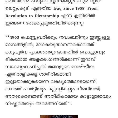
മരിയോൺ ഫറൂക്ക് സ്ലഗ്-ലെറ്റും പീറ്റർ സ്ലഗ്-
ലെറ്റുംകൂടി എഴുതിയ Iraq Since 1958: From
Revolution to Dictatorship എന്ന കൃതിയിൽ
ഇങ്ങനെ രേഖപ്പെടുത്തിയിരിക്കുന്നു:
‘‘1963 ഫെബ്രുവരിക്കും നവംബറിനും ഇടയ്ക്കുള്ള
മാസങ്ങളിൽ, ലോകയുദ്ധാനന്തരകാലത്ത്
മധ്യപൂർവ പ്രദേശത്തുണ്ടായതിൽ വെച്ചേറ്റവും
ഭീകരമായ അക്രമരംഗങ്ങൾക്കാണ് ഇറാഖ്
സാക്ഷ്യംവഹിച്ചത്. തങ്ങളുടെ രാഷ്-ട്രീയ
എതിരാളികളെ ശാരീരികമായി
ഇല്ലാതാക്കുകയെന്ന ലക്ഷ്യത്തോടെയാണ്
ബാത്ത് പാർട്ടിയും കൂട്ടാളികളും നീങ്ങിയത്;
അതുകൊണ്ടാണ് അതിഭീകരമായ കാട്ടാളത്തവും
നിഷ്ഠുരതയും അരങ്ങേറിയത്’’.