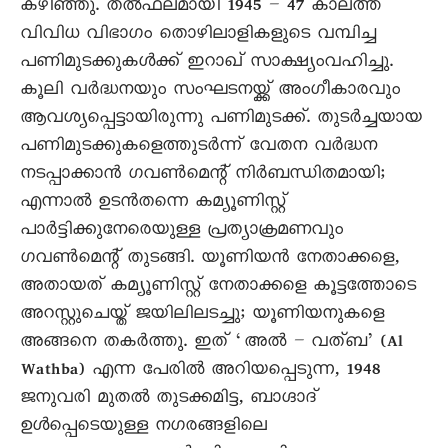
കഴിഞ്ഞു. തൽഫലമായി 1945 – 47 കാലത്ത്
വിവിധ വിഭാഗം തൊഴിലാളികളുടെ വമ്പിച്ച
പണിമുടക്കുകൾക്ക് ഇറാഖ് സാക്ഷ്യംവഹിച്ചു.
കൂലി വർദ്ധനയും സംഘടനയ്ക്ക് അംഗീകാരവും
ആവശ്യപ്പെട്ടായിരുന്നു പണിമുടക്ക്. തുടർച്ചയായ
പണിമുടക്കുകളെത്തുടർന്ന് വേതന വർദ്ധന
നടപ്പാക്കാൻ ഗവൺമെന്റ് നിർബന്ധിതമായി;
എന്നാൽ ഉടൻതന്നെ കമ്യൂണിസ്റ്റ്
പാർട്ടിക്കുനേരെയുള്ള പ്രത്യാക്രമണവും
ഗവൺമെന്റ് തുടങ്ങി. യൂണിയൻ നേതാക്കളെ,
അതായത് കമ്യൂണിസ്റ്റ് നേതാക്കളെ കൂട്ടത്തോടെ
അറസ്റ്റുചെയ്ത് ജയിലിലടച്ചു; യൂണിയനുകളെ
അങ്ങനെ തകർത്തു. ഇത് ‘അൽ – വത്ബ’ (Al
Wathba) എന്ന പേരിൽ അറിയപ്പെടുന്ന, 1948
ജനുവരി മുതൽ തുടക്കമിട്ട, ബാഗ്ദാദ്
ഉൾപ്പെടെയുള്ള നഗരങ്ങളിലെ