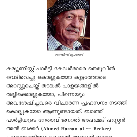
അസീസ് മുഹമ്മദ്‌
കമ്യൂണിസ്റ്റ് പാർട്ടി കേഡർമാരെ തെരുവിൽ
വെടിവെച്ചു കൊല്ലുകയോ കൂട്ടത്തോടെ
അറസ്റ്റുചെയ്ത് തടങ്കൽ പാളയങ്ങളിൽ
തല്ലിക്കൊല്ലുകയോ, പിന്നെയും
അവശേഷിച്ചവരെ വിചാരണ പ്രഹസനം നടത്തി
കൊല്ലുകയോ ആണുണ്ടായത്. ബാത്ത്
പാർട്ടിയുടെ നേതാവ് ജനറൽ അഹമ്മദ് ഹസ്സൻ
അൽ ബക്കർ (Ahmed Hassan al -– Becker)