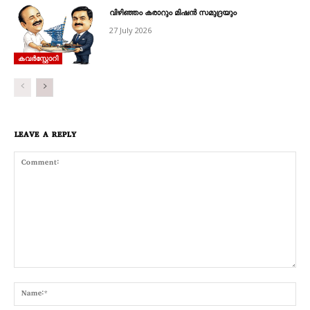
വിഴിഞ്ഞം കരാറും മിഷൻ സമുദ്രയും
27 July 2026
കവര്‍സ്റ്റോറി
LEAVE A REPLY
Comment:
Nam