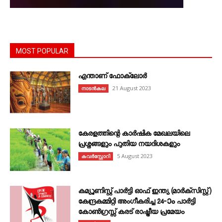
MOST POPULAR
എന്താണ്‌ ഫോക്‌ലോർ
21 August 2023
നാടൻകല
കേരളത്തിന്റെ കാർഷിക മേഖലയിലെ
പ്രശ്നങ്ങളും പുതിയ നയദിശകളും
5 August 2023
കവര്‍സ്റ്റോറി
കമ്യൂണിസ്റ്റ് പാർട്ടി ഓഫ് ഇന്ത്യ (മാർക്സിസ്റ്റ്)
കേന്ദ്രകമ്മിറ്റി അംഗീകരിച്ച 24‐ാം പാർട്ടി
കോൺഗ്രസ്സ് കരട് രാഷ്ട്രീയ പ്രമേയം