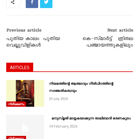
Previous article
Next article
പുതിയ കാലം പുതിയ
കെ–സ്മാര്‍ട്ട് ത്രിതല
വെല്ലുവിളികൾ
പഞ്ചായത്തുകളിലും
ARTICLES
നിയമത്തിന്റെ ആത്മാവും നീതിപീഠത്തിന്റെ
സാങ്കേതികത്വവും
20 July 2026
നിരീക്ഷണം
മനുസ്മൃതി മാതൃകയാക്കുന്ന താലിബാന്‍ ഭരണകൂടം
14 February 2026
നിരീക്ഷണം