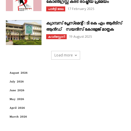
കോൺഗ്രസ്സ് കരട് രാഷ്ട്രീയ പ്രമേയം
17 February 2025
പാർട്ടി രേഖ
ക്യാമ്പസ് പ്ലേസ്മെന്റ് : ടി കെ എം ആർട്സ്
ആൻഡ് സയൻസ് കോളേജ് മാതൃക
19 August 2025
കവര്‍സ്റ്റോറി
Load more
August 2026
July 2026
June 2026
May 2026
April 2026
March 2026