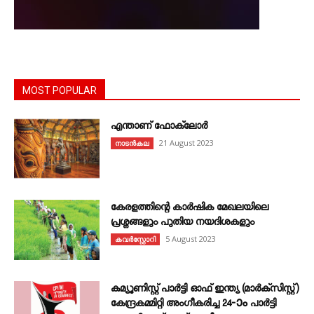
MOST POPULAR
എന്താണ്‌ ഫോക്‌ലോർ
21 August 2023
നാടൻകല
കേരളത്തിന്റെ കാർഷിക മേഖലയിലെ
പ്രശ്നങ്ങളും പുതിയ നയദിശകളും
5 August 2023
കവര്‍സ്റ്റോറി
കമ്യൂണിസ്റ്റ് പാർട്ടി ഓഫ് ഇന്ത്യ (മാർക്സിസ്റ്റ്)
കേന്ദ്രകമ്മിറ്റി അംഗീകരിച്ച 24‐ാം പാർട്ടി