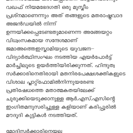
വഖഫ് നിയമഭേദഗതി ഒരു മുസ്ലീം
പ്രശ്‌നമാണെന്നും അത് തങ്ങളുടെ മതരാഷ്ട്രവാദ
അജൻഡയിൽ നിന്ന്
ഉന്നയിക്കപ്പെടേണ്ടതുമാണെന്ന അങ്ങേയറ്റം
വിധ്വംസകമായ സന്ദേശമാണ്
ജമാഅത്തെഇസ്ലാമിയുടെ യുവജന–
വിദ്യാർത്ഥിസംഘം നടത്തിയ എയർപോർട്ട്
മാർച്ചിലൂടെ ഉയർത്തിയിരിക്കുന്നത്. ഹിന്ദുത്വ
സർക്കാരിനെതിരായി മതനിരപേക്ഷശക്തികളുടെ
വിശാല പ്ലാറ്റ്‌ഫോമിൽനിന്നുയരേണ്ട
പ്രതിഷേധത്തെ മതാത്മകതയിലേക്ക്
ചുരുക്കിയെടുക്കാനുള്ള ആർ.എസ്.എസിന്റെ
ഇംഗിതമനുസരിച്ചുള്ള കളിയാണ് കരിപ്പൂരിൽ
മൗദൂദി കുട്ടികൾ നടത്തിയത്.
മോദിസർക്കാരിനെയല്ല