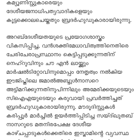
കമ്യൂണിസ്റ്റുകാരെയും
ദേശീയജനാധിപത്യവാദികളെയും
കൂട്ടക്കൊലചെയ്തതും ബ്രദർഹുഡുകാരായിരുന്നു.
അറബ്‌ദേശീയതയുടെ പ്രയോഗശാസ്ത്രം
വികസിപ്പിച്ച, വൻശക്തിമേധാവിത്വത്തിനെതിരെ
ചേരിചേരാപ്രസ്ഥാനം കെട്ടിപ്പടുക്കുന്നതിന്
നെഹ്‌റുവിനും ചൗ എൻ ലായ്ക്കും
മാർഷൽടിറ്റോവിനുമൊപ്പം നേതൃത്വം നൽകിയ
ഈജിപ്തിലെ ജമാൽഅബ്ദുൾനാസറെ
അട്ടിമറിക്കുന്നതിനുപിന്നിലും അമേരിക്കയുടെയും
സിഐഎയുടെയും കരുവായി പ്രവർത്തിച്ചത്
ബ്രദർഹുഡുകാരായിരുന്നു. മൗദൂദിസ്റ്റുകൾ
കരിപ്പൂർ മാർച്ചിൽ ഉയർത്തിപ്പിടിച്ച സയ്ദ്ഖുതബ്
നാസറുടെ മതനിരപേക്ഷ ദേശീയ
കാഴ്ചപ്പാടുകൾക്കെതിരെ ഇസ്ലാമിന്റെ വ്യവസ്ഥ