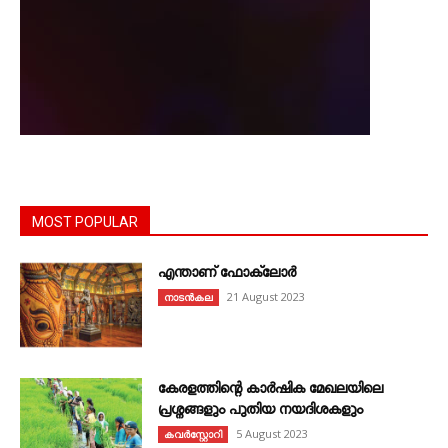
MOST POPULAR
എന്താണ്‌ ഫോക്‌ലോർ
21 August 2023
നാടൻകല
കേരളത്തിന്റെ കാർഷിക മേഖലയിലെ
പ്രശ്നങ്ങളും പുതിയ നയദിശകളും
5 August 2023
കവര്‍സ്റ്റോറി