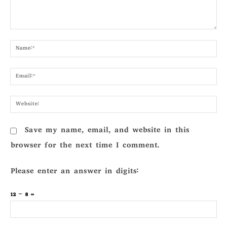
Comment:
Nam
Emai
Webs
Save my name, email, and website in this
browser for the next time I comment.
Please enter an answer in digits:
12 − 8 =