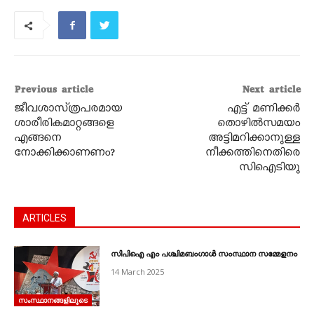
Previous article
Next article
ജീവശാസ്‌ത്രപരമായ
എട്ട്‌ മണിക്കർ
ശാരീരികമാറ്റങ്ങളെ
തൊഴിൽസമയം
എങ്ങനെ
അട്ടിമറിക്കാനുള്ള
നോക്കിക്കാണണം?
നീക്കത്തിനെതിരെ
സിഐടിയു
ARTICLES
സിപിഐ എം പശ്ചിമബംഗാൾ സംസ്ഥാന സമ്മേളനം
14 March 2025
സംസ്ഥാനങ്ങളിലൂടെ