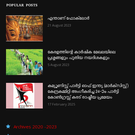
POPULAR POSTS
എന്താണ്‌ ഫോക്‌ലോർ
21 August 2023
കേരളത്തിന്റെ കാർഷിക മേഖലയിലെ
പ്രശ്നങ്ങളും പുതിയ നയദിശകളും
5 August 2023
കമ്യൂണിസ്റ്റ് പാർട്ടി ഓഫ് ഇന്ത്യ (മാർക്സിസ്റ്റ്)
കേന്ദ്രകമ്മിറ്റി അംഗീകരിച്ച 24‐ാം പാർട്ടി
കോൺഗ്രസ്സ് കരട് രാഷ്ട്രീയ പ്രമേയം
17 February 2025
Archives 2020 -2023