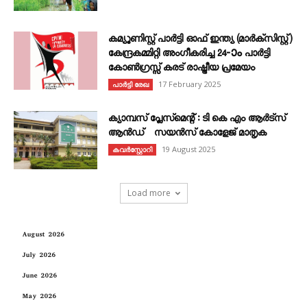
കമ്യൂണിസ്റ്റ് പാർട്ടി ഓഫ് ഇന്ത്യ (മാർക്സിസ്റ്റ്)
കേന്ദ്രകമ്മിറ്റി അംഗീകരിച്ച 24‐ാം പാർട്ടി
കോൺഗ്രസ്സ് കരട് രാഷ്ട്രീയ പ്രമേയം
17 February 2025
പാർട്ടി രേഖ
ക്യാമ്പസ് പ്ലേസ്മെന്റ് : ടി കെ എം ആർട്സ്
ആൻഡ് സയൻസ് കോളേജ് മാതൃക
19 August 2025
കവര്‍സ്റ്റോറി
Load more
August 2026
July 2026
June 2026
May 2026