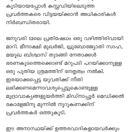
കൂടിയായപ്പോൾ കസ്റ്റഡിയിലെടുത്ത
പ്രവർത്തകരെ വിട്ടയയ്‌ക്കാൻ അധികാരികൾ
നിർബന്ധിതരായി.
ജനുവരി 12ലെ പ്രതിഷേധം ഒരു വഴിത്തിരിവായി
മാറി. മീനാക്ഷി മുഖർജി, ധ്രുബോജ്യോതി സാഹ,
മയൂഖ ബിശ്വാസ്‌ തുടങ്ങി നേതാക്കൾ
ഭരണകൂടത്തെക്കൊണ്ട്‌ മറുപടി പറയിക്കാനുള്ള
ഒരു പുതിയ ശ്രമത്തിന്‌ നേതൃത്വം നൽകി.
ഇരയാക്കപ്പെട്ട യുവതിക്ക്‌ നീതി
ലഭിക്കണമെന്നാവശ്യപ്പെട്ടുകൊണ്ടുള്ള
മുദ്രാവാക്യങ്ങളുയർത്തി മിഡ്‌നാപ്പൂർ മെഡിക്കൽ
കോളേജിനു മുന്നിൽ നൂറുകണക്കിന്‌
പ്രവർത്തകർ ഒത്തുകൂടി.
ഈ അനാസ്ഥയ്‌ക്ക്‌ ഉത്തരവാദികളായവർക്കും