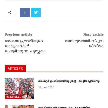
Previous article
Next article
ഗതകാലപ്രൗഢിയുടെ
അനശ്വരമായി വിപ്ലവ
കെട്ടുകഥകള്‍
ജീവിതം
പൊളിക്കുന്ന പുസ്തകം
ARTICLES
നിലമ്പൂര്‍ ഉപതിരഞ്ഞെടുപ്പിന്റെ രാഷ്ട്രീയ പ്രാധാന്യം
10 June 2025
സമകാലികം