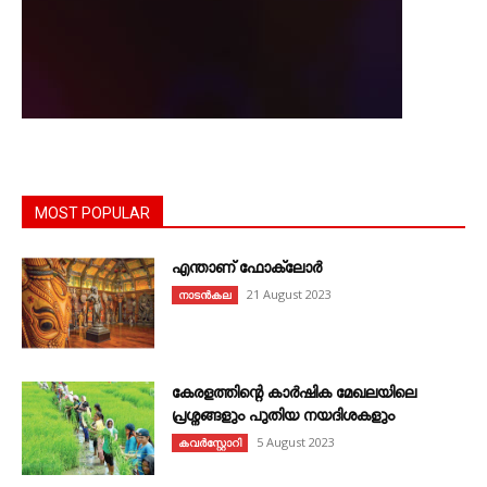
MOST POPULAR
എന്താണ്‌ ഫോക്‌ലോർ
21 August 2023
നാടൻകല
കേരളത്തിന്റെ കാർഷിക മേഖലയിലെ
പ്രശ്നങ്ങളും പുതിയ നയദിശകളും
5 August 2023
കവര്‍സ്റ്റോറി