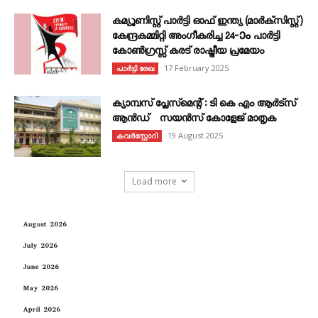
കമ്യൂണിസ്റ്റ് പാർട്ടി ഓഫ് ഇന്ത്യ (മാർക്സിസ്റ്റ്)
കേന്ദ്രകമ്മിറ്റി അംഗീകരിച്ച 24‐ാം പാർട്ടി
കോൺഗ്രസ്സ് കരട് രാഷ്ട്രീയ പ്രമേയം
17 February 2025
പാർട്ടി രേഖ
ക്യാമ്പസ് പ്ലേസ്മെന്റ് : ടി കെ എം ആർട്സ്
ആൻഡ് സയൻസ് കോളേജ് മാതൃക
19 August 2025
കവര്‍സ്റ്റോറി
Load more
August 2026
July 2026
June 2026
May 2026
April 2026