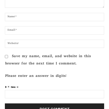
Comment:
Nam
Emai
Webs
Save my name, email, and website in this
browser for the next time I comment.
Please enter an answer in digits:
3 × two =