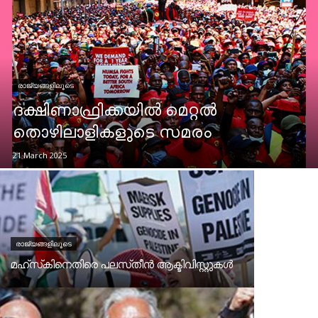
രാജ്യങ്ങളിലൂടെ
ദക്ഷിണാഫ്രിക്കയിൽ മെറ്റൽ
തൊഴിലാളികളുടെ സമരം
21 March 2025
രാജ്യങ്ങളിലൂടെ
മഹ്‌സ്‌കിനെതിരെ പലസ്‌തീൻ ആക്ടിവിസ്റ്റുകൾ