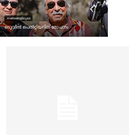
രാജ്യങ്ങളിലൂടെ
ഒടുവിൽ പെൽറ്റിയറിന്‌ മോചനം