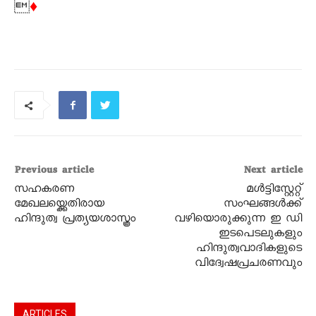

♦
Previous article
Next article
സഹകരണ
മൾട്ടിസ്റ്റേറ്റ്
മേഖലയ്ക്കെതിരായ
സംഘങ്ങൾക്ക്
ഹിന്ദുത്വ പ്രത്യയശാസ്ത്രം
വഴിയൊരുക്കുന്ന ഇ ഡി
ഇടപെടലുകളും
ഹിന്ദുത്വവാദികളുടെ
വിദ്വേഷപ്രചരണവും
ARTICLES