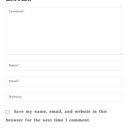
LEAVE A REPLY
Comment:
Nam
Emai
Webs
Save my name, email, and website in this
browser for the next time I comment.