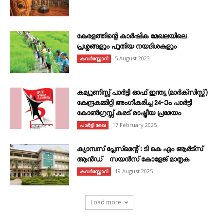
കേരളത്തിന്റെ കാർഷിക മേഖലയിലെ
പ്രശ്നങ്ങളും പുതിയ നയദിശകളും
5 August 2023
കവര്‍സ്റ്റോറി
കമ്യൂണിസ്റ്റ് പാർട്ടി ഓഫ് ഇന്ത്യ (മാർക്സിസ്റ്റ്)
കേന്ദ്രകമ്മിറ്റി അംഗീകരിച്ച 24‐ാം പാർട്ടി
കോൺഗ്രസ്സ് കരട് രാഷ്ട്രീയ പ്രമേയം
17 February 2025
പാർട്ടി രേഖ
ക്യാമ്പസ് പ്ലേസ്മെന്റ് : ടി കെ എം ആർട്സ്
ആൻഡ് സയൻസ് കോളേജ് മാതൃക
19 August 2025
കവര്‍സ്റ്റോറി
Load more