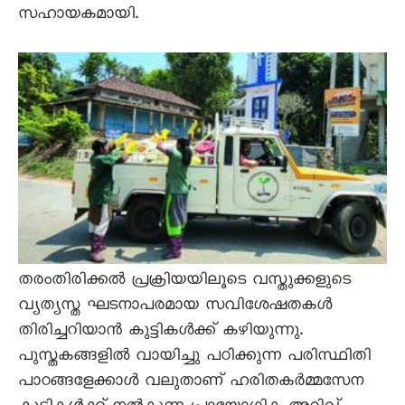
സഹായകമായി.
തരംതിരിക്കൽ പ്രക്രിയയിലൂടെ വസ്തുക്കളുടെ
വ്യത്യസ്ത ഘടനാപരമായ സവിശേഷതകൾ
തിരിച്ചറിയാൻ കുട്ടികൾക്ക് കഴിയുന്നു.
പുസ്തകങ്ങളിൽ വായിച്ചു പഠിക്കുന്ന പരിസ്ഥിതി
പാഠങ്ങളേക്കാൾ വലുതാണ് ഹരിതകർമ്മസേന