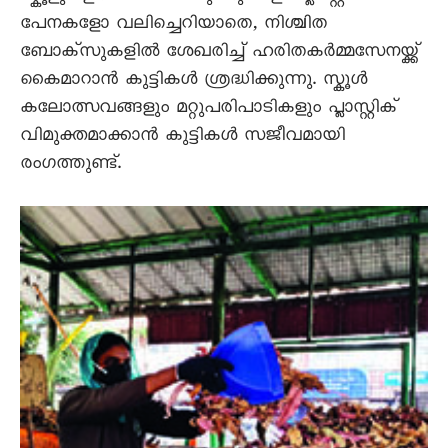
പേനകളോ വലിച്ചെറിയാതെ, നിശ്ചിത
ബോക്സുകളിൽ ശേഖരിച്ച് ഹരിതകർമ്മസേനയ്ക്ക്
കൈമാറാൻ കുട്ടികൾ ശ്രദ്ധിക്കുന്നു. സ്കൂൾ
കലോത്സവങ്ങളും മറ്റുപരിപാടികളും പ്ലാസ്റ്റിക്
വിമുക്തമാക്കാൻ കുട്ടികൾ സജീവമായി
രംഗത്തുണ്ട്.