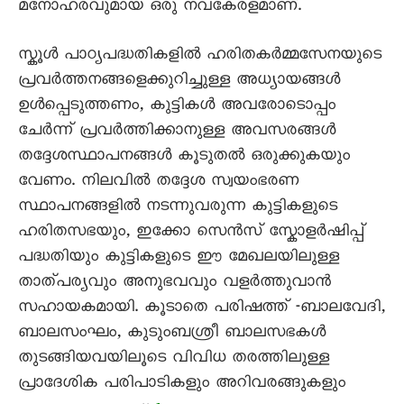
മനോഹരവുമായ ഒരു നവകേരളമാണ്.
സ്കൂൾ പാഠ്യപദ്ധതികളിൽ ഹരിതകർമ്മസേനയുടെ
പ്രവർത്തനങ്ങളെക്കുറിച്ചുള്ള അധ്യായങ്ങൾ
ഉൾപ്പെടുത്തണം, കുട്ടികൾ അവരോടൊപ്പം
ചേർന്ന് പ്രവർത്തിക്കാനുള്ള അവസരങ്ങൾ
തദ്ദേശസ്ഥാപനങ്ങൾ കൂടുതൽ ഒരുക്കുകയും
വേണം. നിലവിൽ തദ്ദേശ സ്വയംഭരണ
സ്ഥാപനങ്ങളിൽ നടന്നുവരുന്ന കുട്ടികളുടെ
ഹരിതസഭയും, ഇക്കോ സെൻസ് സ്കോളർഷിപ്പ്
പദ്ധതിയും കുട്ടികളുടെ ഈ മേഖലയിലുള്ള
താത്പര്യവും അനുഭവവും വളർത്തുവാൻ
സഹായകമായി. കൂടാതെ പരിഷത്ത് -ബാലവേദി,
ബാലസംഘം, കുടുംബശ്രീ ബാലസഭകൾ
തുടങ്ങിയവയിലൂടെ വിവിധ തരത്തിലുള്ള
പ്രാദേശിക പരിപാടികളും അറിവരങ്ങുകളും