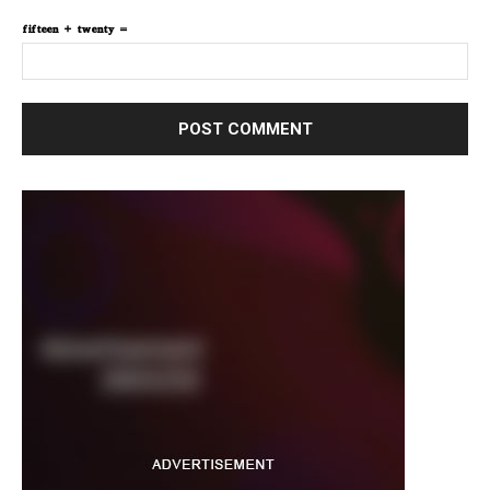
fifteen + twenty =