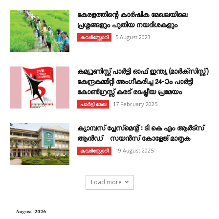
കേരളത്തിന്റെ കാർഷിക മേഖലയിലെ
പ്രശ്നങ്ങളും പുതിയ നയദിശകളും
5 August 2023
കവര്‍സ്റ്റോറി
കമ്യൂണിസ്റ്റ് പാർട്ടി ഓഫ് ഇന്ത്യ (മാർക്സിസ്റ്റ്)
കേന്ദ്രകമ്മിറ്റി അംഗീകരിച്ച 24‐ാം പാർട്ടി
കോൺഗ്രസ്സ് കരട് രാഷ്ട്രീയ പ്രമേയം
17 February 2025
പാർട്ടി രേഖ
ക്യാമ്പസ് പ്ലേസ്മെന്റ് : ടി കെ എം ആർട്സ്
ആൻഡ് സയൻസ് കോളേജ് മാതൃക
19 August 2025
കവര്‍സ്റ്റോറി
Load more
August 2026