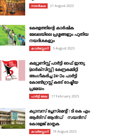
21 August 2023
നാടൻകല
കേരളത്തിന്റെ കാർഷിക
മേഖലയിലെ പ്രശ്നങ്ങളും പുതിയ
നയദിശകളും
5 August 2023
കവര്‍സ്റ്റോറി
കമ്യൂണിസ്റ്റ് പാർട്ടി ഓഫ് ഇന്ത്യ
(മാർക്സിസ്റ്റ്) കേന്ദ്രകമ്മിറ്റി
അംഗീകരിച്ച 24‐ാം പാർട്ടി
കോൺഗ്രസ്സ് കരട് രാഷ്ട്രീയ
പ്രമേയം
17 February 2025
പാർട്ടി രേഖ
ക്യാമ്പസ് പ്ലേസ്മെന്റ് : ടി കെ എം
ആർട്സ് ആൻഡ് സയൻസ്
കോളേജ് മാതൃക
19 August 2025
കവര്‍സ്റ്റോറി