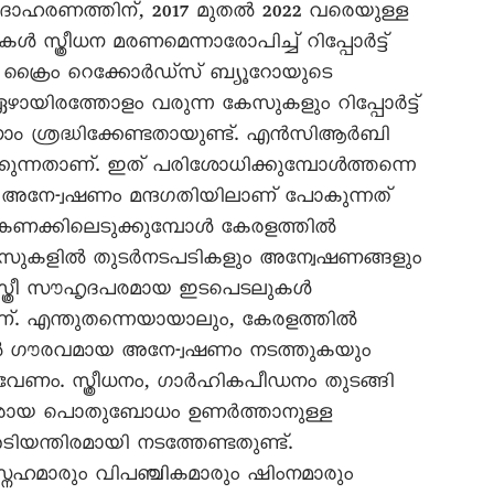
ഉദാഹരണത്തിന്, 2017 മുതൽ 2022 വരെയുള്ള
ത്രീധന മരണമെന്നാരോപിച്ച് റിപ്പോർട്ട്
ഷണൽ ക്രൈം റെക്കോർഡ്സ് ബ്യൂറോയുടെ
ഴായിരത്തോളം വരുന്ന കേസുകളും റിപ്പോർട്ട്
ത നാം ശ്രദ്ധിക്കേണ്ടതായുണ്ട്. എൻസിആർബി
ിക്കുന്നതാണ്. ഇത് പരിശോധിക്കുമ്പോൾത്തന്നെ
 അനേ-്വഷണം മന്ദഗതിയിലാണ് പോകുന്നത്
 കണക്കിലെടുക്കുമ്പോൾ കേരളത്തിൽ
ന്ന കേസുകളിൽ തുടർനടപടികളും അന്വേഷണങ്ങളും
 സ്ത്രീ സൗഹൃദപരമായ ഇടപെടലുകൾ
ണ‍്. എന്തുതന്നെയായാലും, കേരളത്തിൽ
ൽ ഗൗരവമായ അനേ-്വഷണം നടത്തുകയും
േണം. സ്ത്രീധനം, ഗാർഹികപീഡനം തുടങ്ങി
കെതിരായ പൊതുബോധം ഉണർത്താനുള്ള
്തിരമായി നടത്തേണ്ടതുണ്ട്.
സ്നേഹമാരും വിപഞ്ചികമാരും ഷിംനമാരും