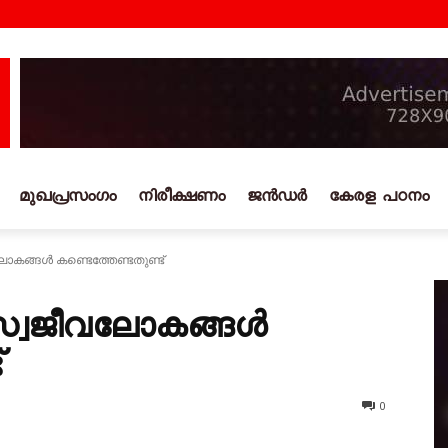
മുഖപ്രസംഗം
നിരീക്ഷണം
ജൻഡർ
കേരള പഠനം
ോകങ്ങൾ കണ്ടെത്തേണ്ടതുണ്ട്
റെ സ്വജീവലോകങ്ങൾ
്
0