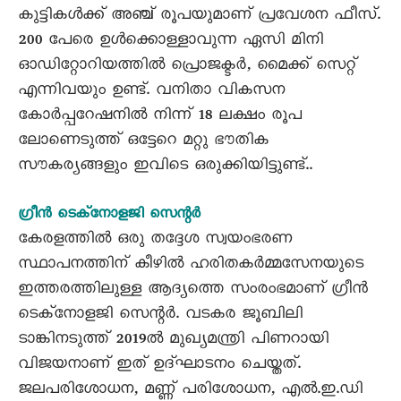
കുട്ടികൾക്ക് അഞ്ച് രൂപയുമാണ് പ്രവേശന ഫീസ്.
200 പേരെ ഉൾക്കൊള്ളാവുന്ന ഏസി മിനി
ഓഡിറ്റോറിയത്തിൽ പ്രൊജക്ടർ, മൈക്ക് സെറ്റ്
എന്നിവയും ഉണ്ട്. വനിതാ വികസന
കോർപ്പറേഷനിൽ നിന്ന് 18 ലക്ഷം രൂപ
ലോണെടുത്ത് ഒട്ടേറെ മറ്റു ഭൗതിക
സൗകര്യങ്ങളും ഇവിടെ ഒരുക്കിയിട്ടുണ്ട്..
ഗ്രീൻ ടെക്നോളജി സെന്റർ
കേരളത്തിൽ ഒരു തദ്ദേശ സ്വയംഭരണ
സ്ഥാപനത്തിന് കീഴിൽ ഹരിതകർമ്മസേനയുടെ
ഇത്തരത്തിലുള്ള ആദ്യത്തെ സംരംഭമാണ് ഗ്രീൻ
ടെക്നോളജി സെന്റർ. വടകര ജൂബിലി
ടാങ്കിനടുത്ത് 2019ൽ മുഖ്യമന്ത്രി പിണറായി
വിജയനാണ് ഇത് ഉദ്ഘാടനം ചെയ്തത്.
ജലപരിശോധന, മണ്ണ് പരിശോധന, എൽ.ഇ.ഡി