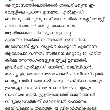
ആറുമാസത്തിലൊരിക്കൽ ശേഖരിക്കുന്ന ഇ‐-
വേസ്റ്റിലെ പ്രധാന ഇനമായ എൽ.ഇ.ഡി
ബൾബുകൾ മൂന്നുനാല് ലോറിയിൽ റിജക്റ്റ് വേസ്റ്റ്
എന്ന നിലയിൽ കയറ്റി അയക്കാൻ
ആയിരക്കണക്കിന് രൂപ സ്വകാര്യ
ഏജൻസികൾക്ക് നൽകേണ്ടി വന്നതിനെ
തുടർന്നാണ് ഇവ റിപ്പയർ ചെയ്താൽ എന്തെന്ന
ആലോചന വന്നത്. അങ്ങനെ മറ്റൊരു 10 ഹരിത
കർമ്മ സേനാംഗങ്ങളുടെ ഗ്രൂപ്പ് ഉണ്ടാക്കി.
ഇവർക്ക് എൽ.ഇ.ഡി ബൾബ്, ടെലിവിഷൻ,
കംപ്യൂട്ടർ, മൊബൈൽ ഫോൺ എന്നിവ റിപ്പയർ
ചെയ്യുന്നതിന് മോഡൽ പോളിടെക്നിക്കിലെയും
ഇലക്ട്രോണിക്സ് അസോസിയേഷന്റെയും
സഹായം തേടി. പ്രളയകാലത്ത് ഓൺലൈൻ
വിദ്യാഭ്യാസത്തിന് മൊബൈൽ ഫോണും
ടെലിവിഷനും ഇല്ലാത്ത 42 വിദ്യാർത്ഥികളുടെ