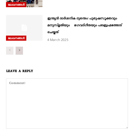
ലേഖനങ്ങൾ
ഇന്ത്യൻ ദാർശനിക ദുരന്തം: പുരുഷസൂക്തവും
മനുസ്മൃതിയും ഭഗവദ്ഗീതയും പരബ്രഹ്മത്തോട്
ചെയ്തത്
ലേഖനങ്ങൾ
4 March 2025
LEAVE A REPLY
Comment: