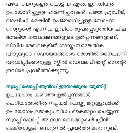
പഴയ ടയറുകളും പൊട്ടിയ എൽ. ഇ. ഡിയും
ഉപയോഗിച്ചുള്ള ഫർണിച്ചറുകൾ, പഴയ ഫ്രിഡ്ജ്,
വാഷിംഗ് മെഷീൻ ഉപയോഗിച്ചുള്ള സോഫാ
സെറ്റുകൾ എന്നിവ ഇവിടെ രൂപപ്പെടുത്തിയ ചില
ജനകീയ ഗവേഷണങ്ങളുടെ ഉൽപ്പന്നങ്ങളാണ്.
വിവിധ മേഖലകളിൽ ശാസ്ത്ര‐സാങ്കേതിക
വിദ്യയുടെ സഹായത്തോടെ തൊഴിൽ നൈപുണി
വർദ്ധിപ്പിക്കാനുള്ള സ്കിൽ ഡെവലപ്മെന്റ് സെന്റർ
ഇവിടെ പ്രവർത്തിക്കുന്നു.
സ്വാപ്പ് ഷോപ്പ് ആൻഡ് ഇനോക്കുലം യൂണിറ്റ്
ഉപയോഗം കഴിഞ്ഞ ഉൽപ്പന്നങ്ങൾ
ചെറിയതോതിൽ റിപ്പയർ ചെയ്തു മറ്റുള്ളവർക്ക്
ഉപയോഗപ്രദമാകും വിധം കൈമാറ്റം ചെയ്യുന്ന
സ്വാപ്പ് ഷോപ്പ് അഥവാ കൈമാറ്റകൾ ഗ്രീൻ
ടെക്നോളജി സെന്ററിൽ പ്രവർത്തിക്കുന്നുണ്ട്.