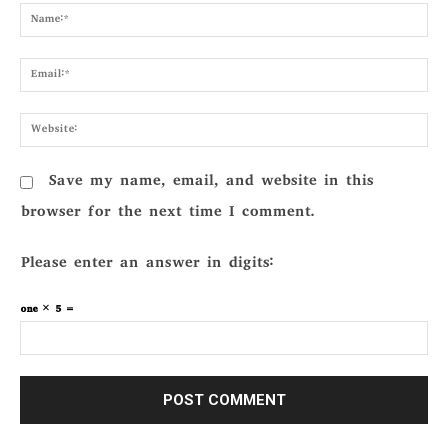
Nam
Emai
Webs
Save my name, email, and website in this
browser for the next time I comment.
Please enter an answer in digits:
one × 5 =