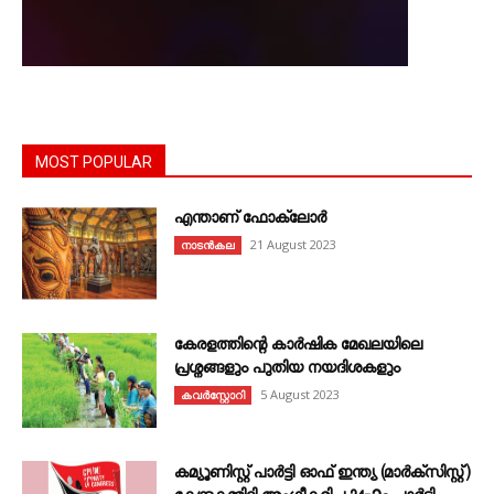
MOST POPULAR
എന്താണ്‌ ഫോക്‌ലോർ
21 August 2023
നാടൻകല
കേരളത്തിന്റെ കാർഷിക മേഖലയിലെ
പ്രശ്നങ്ങളും പുതിയ നയദിശകളും
5 August 2023
കവര്‍സ്റ്റോറി
കമ്യൂണിസ്റ്റ് പാർട്ടി ഓഫ് ഇന്ത്യ (മാർക്സിസ്റ്റ്)