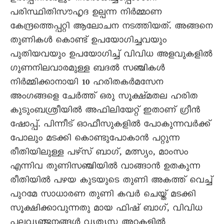
പരിസ്ഥിതിസൗഹൃദ ഉല്പന്ന നിർമ്മാണ
കേന്ദ്രത്തെപ്പറ്റി ആലോചന നടത്തിയത്. അങ്ങനെ
തുണികൾ കൊണ്ട് ഉപയോഗിച്ചവയും
പുതിയവയും ഉപയോഗിച്ച് വിവിധ അളവുകളിൽ
ഗുണനിലവാരമുള്ള ബദൽ സഞ്ചികൾ
നിർമ്മിക്കാനായി 10 ഹരിതകർമസേന
അംഗങ്ങളെ ചേർത്ത് ഒരു സൂക്ഷ്മതല ഹരിത
കുടുംബശ്രീയിൽ അഫിലിയേറ്റ് ഇതാണ് ഗ്രീൻ
ഷോപ്പ്. പിന്നീട് ഓഫീസുകളിൽ പോകുന്നവർക്ക്
പോലും മടക്കി കൊണ്ടുപോകാൻ പറ്റുന്ന
രീതിയിലുള്ള പഴ്സ് ബാഗ്, മത്സ്യം, മാംസം
എന്നിവ തുണിസഞ്ചിയിൽ വാങ്ങാൻ ഉതകുന്ന
രീതിയിൽ പഴയ കുടയുടെ തുണി അകത്ത് വെച്ച്
പുറമേ സാധാരണ തുണി കവർ ചെയ്ത് മടക്കി
സൂക്ഷിക്കാവുന്നതു മായ ഫിഷ് ബാഗ്, വിവിധ
പലവ്യഞ്ജനങ്ങൾ വ്യത്യസ്ത അറകളിൽ