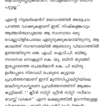
ആവശ്യപ്പെടുകയാണ്. ശമ്പളമൊന്നും തരാൻ
പറ്റൂല്ല.’’
എന്റെ റിട്ടയർമെൻറ് യോഗത്തിൽ അദ്ദേഹം
പറഞ്ഞ വാക്കുകളാണ് ഇത്. നിഷ്കളങ്കവും
ആത്മാർത്ഥവുമായ ആ സംസാരം ഒരു
വെല്ലുവിളിപോലെ ഏറ്റെടുക്കുകയായിരുന്നു. ആ
കാലത്ത് നഗരസഭയിൽ ആരോഗ്യ വിഭാഗത്തിൽ
ഉണ്ടായിരുന്ന ജെ. എഫ്. ഐ.ടി.പി. ബിജു,
നഗരസഭ സെക്രട്ടറി കെ. യു. ബിനി തുടങ്ങി
ഇപ്പോഴത്തെ ചെയർമാൻ കെ. പി ബിന്ദു
ഉൾപ്പെടെ നിരവധി പേരുടെ കൂട്ടായ
പ്രവർത്തനമാണ് ഇന്ന് മുനിസിപ്പാലിറ്റിയിലെ
മാലിന്യസംസ്കരണ പ്രവർത്തനത്തിന് ആക്കം
കൂട്ടിയത്. ‘‘ക്ലീൻ സിറ്റി -ഗ്രീൻ സിറ്റി -സീറോ
വേസ്റ്റ് വടകര’’ എന്ന ലക്ഷ്യത്തിൽ ഊന്നിയുള്ള