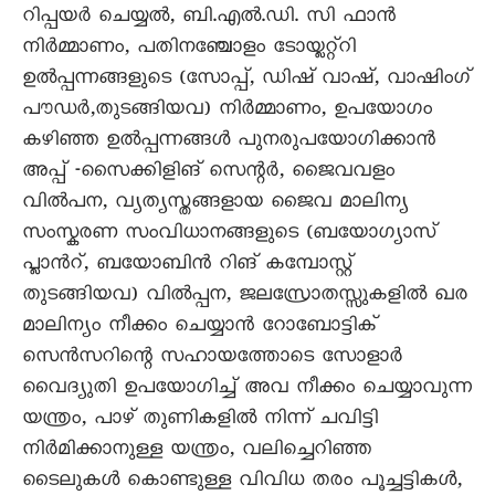
റിപ്പയർ ചെയ്യൽ, ബി.എൽ.ഡി. സി ഫാൻ
നിർമ്മാണം, പതിനഞ്ചോളം ടോയ്ലറ്റ്റി
ഉൽപ്പന്നങ്ങളുടെ (സോപ്പ്, ഡിഷ് വാഷ്, വാഷിംഗ്‌
പൗഡർ,തുടങ്ങിയവ) നിർമ്മാണം, ഉപയോഗം
കഴിഞ്ഞ ഉൽപ്പന്നങ്ങൾ പുനരുപയോഗിക്കാൻ
അപ്പ് -സൈക്കിളിങ് സെന്റർ, ജൈവവളം
വിൽപന, വ്യത്യസ്തങ്ങളായ ജൈവ മാലിന്യ
സംസ്കരണ സംവിധാനങ്ങളുടെ (ബയോഗ്യാസ്
പ്ലാൻറ്, ബയോബിൻ റിങ് കമ്പോസ്റ്റ്
തുടങ്ങിയവ) വിൽപ്പന, ജലസ്രോതസ്സുകളിൽ ഖര
മാലിന്യം നീക്കം ചെയ്യാൻ റോബോട്ടിക്
സെൻസറിന്റെ സഹായത്തോടെ സോളാർ
വൈദ്യുതി ഉപയോഗിച്ച് അവ നീക്കം ചെയ്യാവുന്ന
യന്ത്രം, പാഴ് തുണികളിൽ നിന്ന് ചവിട്ടി
നിർമിക്കാനുള്ള യന്ത്രം, വലിച്ചെറിഞ്ഞ
ടൈലുകൾ കൊണ്ടുള്ള വിവിധ തരം പൂച്ചട്ടികൾ,