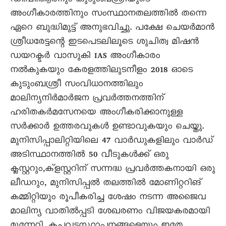
ഡി.പി.ആർനും കുടുംബശ്രീയുടെ
അംഗീകാരത്തിനും സംസ്ഥാനതലത്തിൽ തന്നെ
ഏറെ ബുദ്ധിമുട്ട് അനുഭവിച്ചു. പക്ഷേ ചെയർമാൻ
ശ്രീധരേട്ടന്റെ ഇടപെടലിലൂടെ ശുചിത്വ മിഷൻ
ഡയറക്ടർ വാസുകി IAS അംഗീകാരം
നൽകുകയും കേരളത്തിലുടനീളം 2018 ഓടെ
കുടുംബശ്രീ സംവിധാനത്തിലും
മാലിന്യനിർമാർജന പ്രവർത്തനത്തിന്
ഹരിതകർമസേനയെ അംഗീകരിക്കാനുള്ള
സർക്കാർ ഉത്തരവുകൾ ഉണ്ടാവുകയും ചെയ്തു.
മുനിസിപ്പാലിറ്റിയിലെ 47 വാർഡുകളിലും വാർഡ്
അടിസ്ഥാനത്തിൽ 50 വീടുകൾക്ക് ഒരു
ക്ലസ്റ്ററും,ക്ളസ്റ്ററിന് സന്നദ്ധ പ്രവർത്തകനായി ഒരു
ലീഡറും, മുനിസിപ്പൽ തലത്തിൽ മോണിറ്ററിങ്
കമ്മിറ്റിയും രൂപീകരിച്ച ശേഷം നടന്ന അജൈവ
മാലിന്യ വാതിൽപ്പടി ശേഖരണം വിജയകരമായി