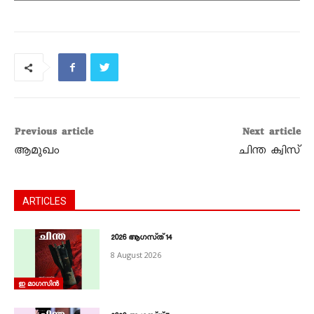
Please wait while
flipbook is loading.
For more related info,
FAQs and issues please
refer to
DearFlip
Previous article
Next article
WordPress Flipbook
ആമുഖം
ചിന്ത ക്വിസ്
Plugin Help
documentation.
ARTICLES
2026 ആഗസ്‌ത്‌ 14
8 August 2026
ഇ മാഗസിൻ