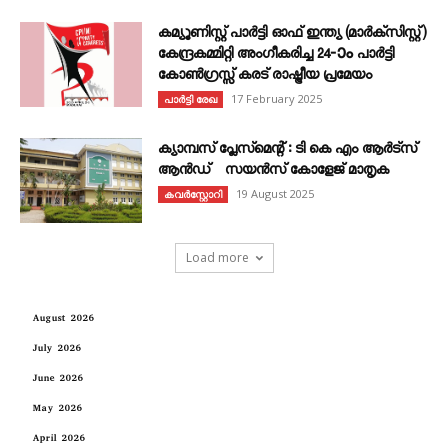
കമ്യൂണിസ്റ്റ് പാർട്ടി ഓഫ് ഇന്ത്യ (മാർക്സിസ്റ്റ്)
കേന്ദ്രകമ്മിറ്റി അംഗീകരിച്ച 24‐ാം പാർട്ടി
കോൺഗ്രസ്സ് കരട് രാഷ്ട്രീയ പ്രമേയം
17 February 2025
പാർട്ടി രേഖ
ക്യാമ്പസ് പ്ലേസ്മെന്റ് : ടി കെ എം ആർട്സ്
ആൻഡ് സയൻസ് കോളേജ് മാതൃക
19 August 2025
കവര്‍സ്റ്റോറി
Load more
August 2026
July 2026
June 2026
May 2026
April 2026