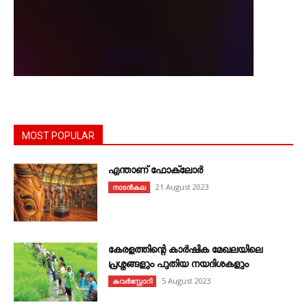
MOST POPULAR
എന്താണ്‌ ഫോക്‌ലോർ
21 August 2023
നാടൻകല
കേരളത്തിന്റെ കാർഷിക മേഖലയിലെ
പ്രശ്നങ്ങളും പുതിയ നയദിശകളും
5 August 2023
കവര്‍സ്റ്റോറി