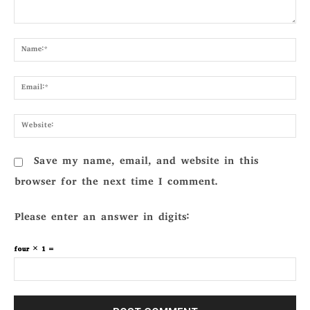
Comment:
Nam
Emai
Webs
Save my name, email, and website in this
browser for the next time I comment.
Please enter an answer in digits:
four × 1 =