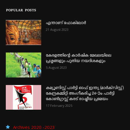
POPULAR POSTS
എന്താണ്‌ ഫോക്‌ലോർ
21 August 2023
കേരളത്തിന്റെ കാർഷിക മേഖലയിലെ
പ്രശ്നങ്ങളും പുതിയ നയദിശകളും
5 August 2023
കമ്യൂണിസ്റ്റ് പാർട്ടി ഓഫ് ഇന്ത്യ (മാർക്സിസ്റ്റ്)
കേന്ദ്രകമ്മിറ്റി അംഗീകരിച്ച 24‐ാം പാർട്ടി
കോൺഗ്രസ്സ് കരട് രാഷ്ട്രീയ പ്രമേയം
17 February 2025
Archives 2020 -2023