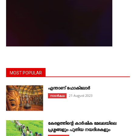
MOST POPULAR
എന്താണ്‌ ഫോക്‌ലോർ
21 August 2023
നാടൻകല
കേരളത്തിന്റെ കാർഷിക മേഖലയിലെ
പ്രശ്നങ്ങളും പുതിയ നയദിശകളും