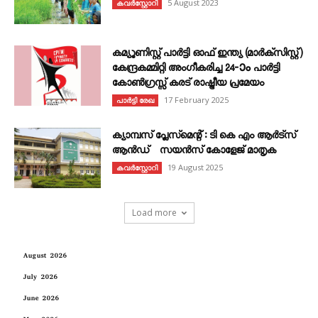
5 August 2023
കവര്‍സ്റ്റോറി
കമ്യൂണിസ്റ്റ് പാർട്ടി ഓഫ് ഇന്ത്യ (മാർക്സിസ്റ്റ്)
കേന്ദ്രകമ്മിറ്റി അംഗീകരിച്ച 24‐ാം പാർട്ടി
കോൺഗ്രസ്സ് കരട് രാഷ്ട്രീയ പ്രമേയം
17 February 2025
പാർട്ടി രേഖ
ക്യാമ്പസ് പ്ലേസ്മെന്റ് : ടി കെ എം ആർട്സ്
ആൻഡ് സയൻസ് കോളേജ് മാതൃക
19 August 2025
കവര്‍സ്റ്റോറി
Load more
August 2026
July 2026
June 2026