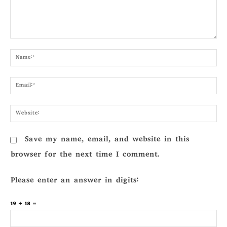
Comment:
Nam
Emai
Webs
Save my name, email, and website in this
browser for the next time I comment.
Please enter an answer in digits:
19 + 18 =