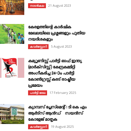
21 August 2023
നാടൻകല
കേരളത്തിന്റെ കാർഷിക
മേഖലയിലെ പ്രശ്നങ്ങളും പുതിയ
നയദിശകളും
5 August 2023
കവര്‍സ്റ്റോറി
കമ്യൂണിസ്റ്റ് പാർട്ടി ഓഫ് ഇന്ത്യ
(മാർക്സിസ്റ്റ്) കേന്ദ്രകമ്മിറ്റി
അംഗീകരിച്ച 24‐ാം പാർട്ടി
കോൺഗ്രസ്സ് കരട് രാഷ്ട്രീയ
പ്രമേയം
17 February 2025
പാർട്ടി രേഖ
ക്യാമ്പസ് പ്ലേസ്മെന്റ് : ടി കെ എം
ആർട്സ് ആൻഡ് സയൻസ്
കോളേജ് മാതൃക
19 August 2025
കവര്‍സ്റ്റോറി