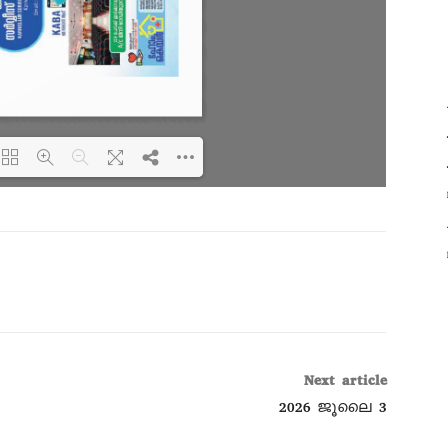
lip: Loading PDF 100% ...
se wait while
ook is loading.
ore related info,
and issues please
r to
DearFlip
Next article
ress Flipbook
2026 ജൂലൈ 3
n Help
entation.