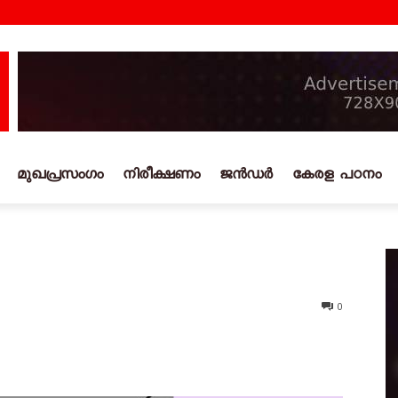
മുഖപ്രസംഗം
നിരീക്ഷണം
ജൻഡർ
കേരള പഠനം
0