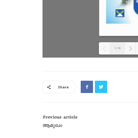
1/48
DearF
Plea
flipb
Share
For m
FAQs 
refe
Previous article
WordP
ആമുഖം
Plugi
docum