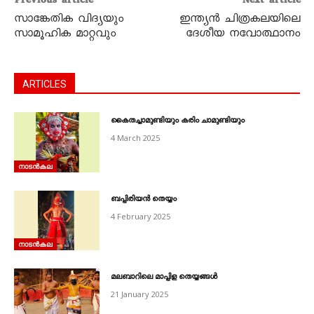
Previous article
Next article
സാങ്കേതിക വിദ്യയും
ഇന്ത്യൻ ചിത്രകലയിലെ
സാമൂഹിക മാറ്റവും
ദേശീയ നവോത്ഥാനം
ARTICLES
കൈതച്ചാമുണ്ടിയും കരിം ചാമുണ്ടിയും
4 March 2025
നാടൻകല
ബപ്പിരിയൻ തെയ്യം
4 February 2025
നാടൻകല
മലബാറിലെ മാപ്പിള തെയ്യങ്ങൾ
21 January 2025