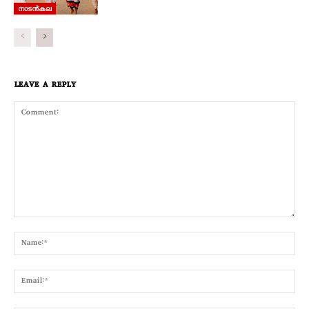
നാടൻകല
LEAVE A REPLY
Comment:
Nam
Emai