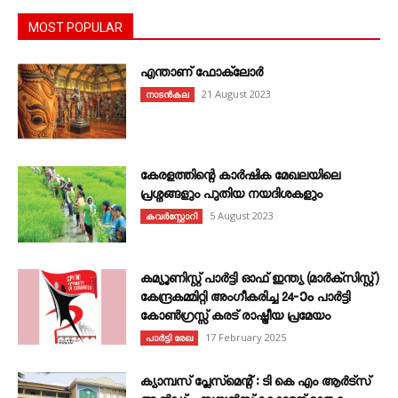
MOST POPULAR
എന്താണ്‌ ഫോക്‌ലോർ
21 August 2023
നാടൻകല
കേരളത്തിന്റെ കാർഷിക മേഖലയിലെ
പ്രശ്നങ്ങളും പുതിയ നയദിശകളും
5 August 2023
കവര്‍സ്റ്റോറി
കമ്യൂണിസ്റ്റ് പാർട്ടി ഓഫ് ഇന്ത്യ (മാർക്സിസ്റ്റ്)
കേന്ദ്രകമ്മിറ്റി അംഗീകരിച്ച 24‐ാം പാർട്ടി
കോൺഗ്രസ്സ് കരട് രാഷ്ട്രീയ പ്രമേയം
17 February 2025
പാർട്ടി രേഖ
ക്യാമ്പസ് പ്ലേസ്മെന്റ് : ടി കെ എം ആർട്സ്