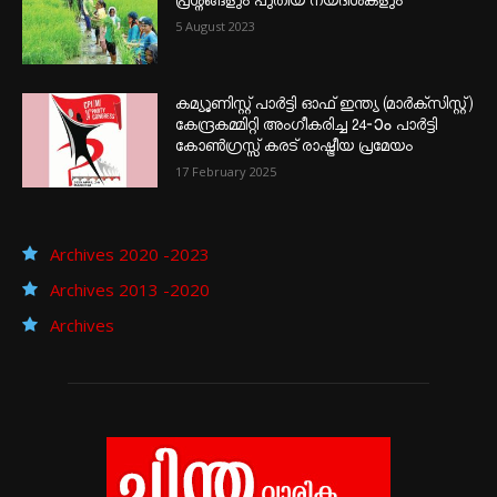
പ്രശ്നങ്ങളും പുതിയ നയദിശകളും
5 August 2023
കമ്യൂണിസ്റ്റ് പാർട്ടി ഓഫ് ഇന്ത്യ (മാർക്സിസ്റ്റ്)
കേന്ദ്രകമ്മിറ്റി അംഗീകരിച്ച 24‐ാം പാർട്ടി
കോൺഗ്രസ്സ് കരട് രാഷ്ട്രീയ പ്രമേയം
17 February 2025
Archives 2020 -2023
Archives 2013 -2020
Archives